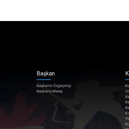
Başkan
K
Başkan'ın Özgeçmişi
Ku
Başkan'a Mesaj
O
Ba
Be
Be
Ko
Yö
K