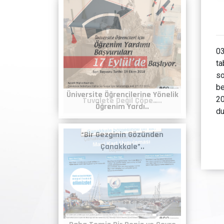
03
ta
so
be
ilerine Yönelik
20
Tuvalete Değil Çöpe…..
Yardı..
du
n Gözünden
le”..