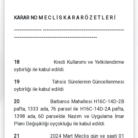
KARAR NO M E C L İ S K A R A R Ö Z E T L E R İ
--------------- --------------------------------------------
---------------------------------------------
18
Kredi Kullanımı ve Yetkilendirme
oybirliği ile kabul edildi.
19
Tahsis Sürelerinin Güncellenmesi
oybirliği ile kabul edildi.
20
Barbaros Mahallesi H16C-14D-2B
pafta, 1333 ada, 76 parsel ile H16C-14D-2A pafta,
1398 ada, 60 parselde Nazım ve Uygulama İmar
Planı Değişikliği oyçokluğu ile kabul edildi.
21
2024 Mart Meclis gün ve saati 01