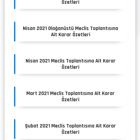
Özetleri
Nisan 2021 Olağanüstü Meclis Toplantısına
Ait Karar Özetleri
Nisan 2021 Meclis Toplantısına Ait Karar
Özetleri
Mart 2021 Meclis Toplantısına Ait Karar
Özetleri
Şubat 2021 Meclis Toplantısına Ait Karar
Özetleri