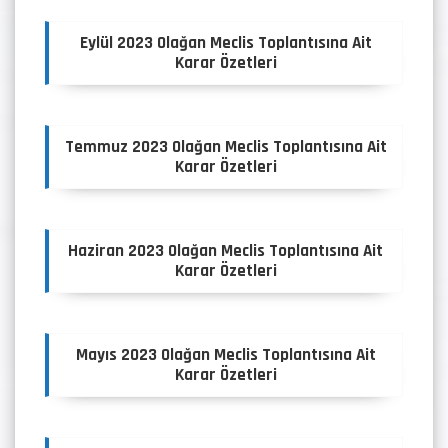
Eylül 2023 Olağan Meclis Toplantısına Ait
Karar Özetleri
Temmuz 2023 Olağan Meclis Toplantısına Ait
Karar Özetleri
Haziran 2023 Olağan Meclis Toplantısına Ait
Karar Özetleri
Mayıs 2023 Olağan Meclis Toplantısına Ait
Karar Özetleri