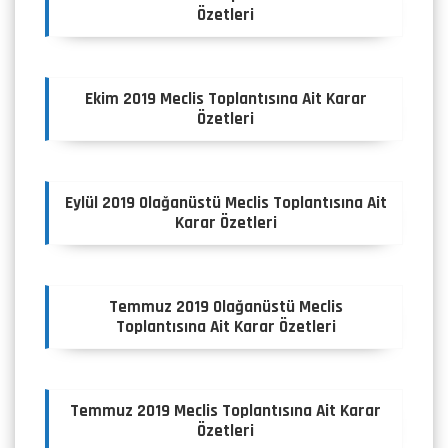
Özetleri
Ekim 2019 Meclis Toplantısına Ait Karar
Özetleri
Eylül 2019 Olağanüstü Meclis Toplantısına Ait
Karar Özetleri
Temmuz 2019 Olağanüstü Meclis
Toplantısına Ait Karar Özetleri
Temmuz 2019 Meclis Toplantısına Ait Karar
Özetleri