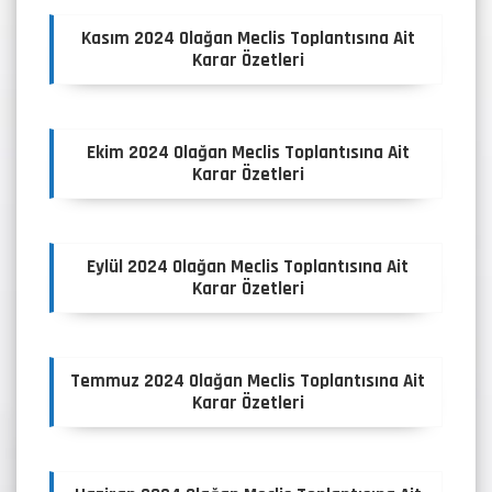
Kasım 2024 Olağan Meclis Toplantısına Ait
Karar Özetleri
Ekim 2024 Olağan Meclis Toplantısına Ait
Karar Özetleri
Eylül 2024 Olağan Meclis Toplantısına Ait
Karar Özetleri
Temmuz 2024 Olağan Meclis Toplantısına Ait
Karar Özetleri