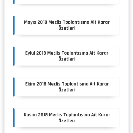
Mayıs 2018 Meclis Toplantısına Ait Karar
Özetleri
Eylül 2018 Meclis Toplantısına Ait Karar
Özetleri
Ekim 2018 Meclis Toplantısına Ait Karar
Özetleri
Kasım 2018 Meclis Toplantısına Ait Karar
Özetleri