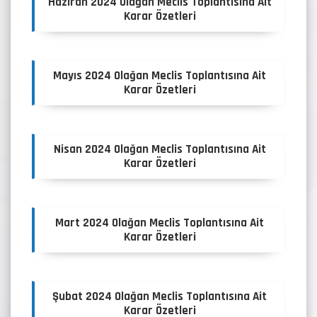
Haziran 2024 Olağan Meclis Toplantısına Ait
Karar Özetleri
Mayıs 2024 Olağan Meclis Toplantısına Ait
Karar Özetleri
Nisan 2024 Olağan Meclis Toplantısına Ait
Karar Özetleri
Mart 2024 Olağan Meclis Toplantısına Ait
Karar Özetleri
Şubat 2024 Olağan Meclis Toplantısına Ait
Karar Özetleri