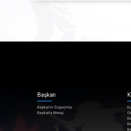
Başkan
K
Başkan'ın Özgeçmişi
Ku
Başkan'a Mesaj
O
Ba
Be
Be