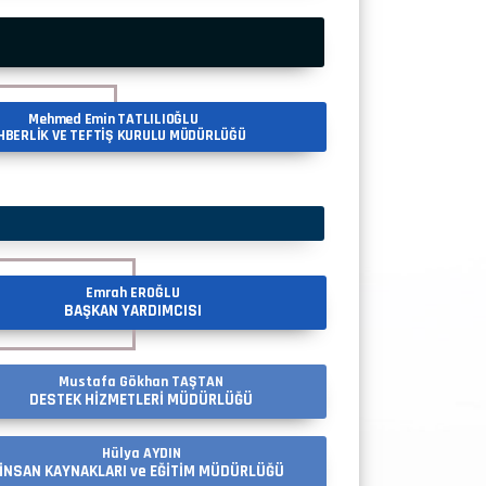
Mehmed Emin TATLILIOĞLU
HBERLİK VE TEFTİŞ KURULU MÜDÜRLÜĞÜ
Emrah EROĞLU
BAŞKAN YARDIMCISI
Mustafa Gökhan TAŞTAN
DESTEK HİZMETLERİ MÜDÜRLÜĞÜ
Hülya AYDIN
İNSAN KAYNAKLARI ve EĞİTİM MÜDÜRLÜĞÜ