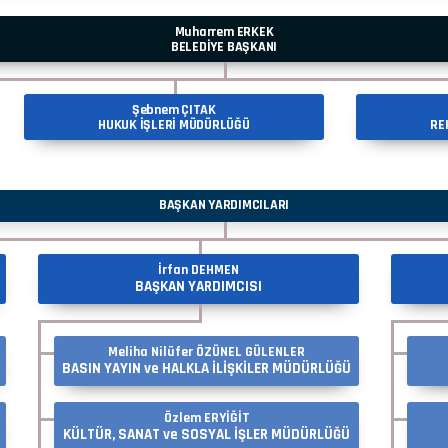
Muharrem ERKEK
BELEDİYE BAŞKANI
Şebnem ÇITAK
HUKUK İŞLERİ MÜDÜRLÜĞÜ
RE
BAŞKAN YARDIMCILARI
İrfan DEHMEN
BAŞKAN YARDIMCISI
Meliha Nilüfer ÖZÜNEL GÜLENLER
BASIN YAYIN ve HALKLA İLİŞKİLER MÜDÜRLÜĞÜ
Özlem ERYİĞİT
KÜLTÜR, SANAT ve SOSYAL İŞLER MÜDÜRLÜĞÜ