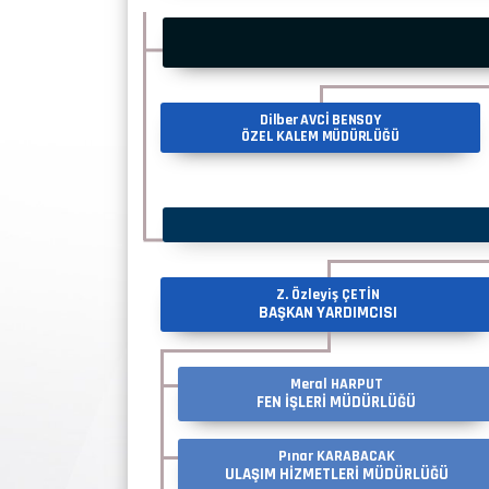
Dilber AVCİ BENSOY
ÖZEL KALEM MÜDÜRLÜĞÜ
Z. Özleyiş ÇETİN
BAŞKAN YARDIMCISI
Meral HARPUT
FEN İŞLERİ MÜDÜRLÜĞÜ
Pınar KARABACAK
ULAŞIM HİZMETLERİ MÜDÜRLÜĞÜ