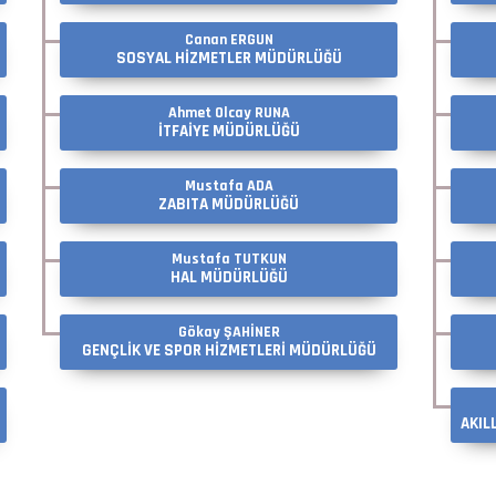
Canan ERGUN
SOSYAL HİZMETLER MÜDÜRLÜĞÜ
Ahmet Olcay RUNA
İTFAİYE MÜDÜRLÜĞÜ
Mustafa ADA
ZABITA MÜDÜRLÜĞÜ
Mustafa TUTKUN
HAL MÜDÜRLÜĞÜ
Gökay ŞAHİNER
GENÇLİK VE SPOR HİZMETLERİ MÜDÜRLÜĞÜ
AKIL