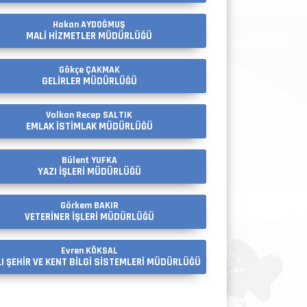
Hakan AYDOĞMUŞ
MALİ HİZMETLER MÜDÜRLÜĞÜ
Gökçe ÇAKMAK
GELİRLER MÜDÜRLÜĞÜ
Volkan Recep SALTIK
EMLAK İSTİMLAK MÜDÜRLÜĞÜ
Bülent YUFKA
YAZI İŞLERİ MÜDÜRLÜĞÜ
Görkem BAKIR
VETERİNER İŞLERİ MÜDÜRLÜĞÜ
Evren KÖKSAL
LI ŞEHİR VE KENT BİLGİ SİSTEMLERİ MÜDÜRLÜĞÜ