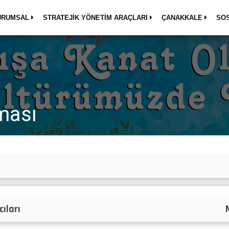
URUMSAL
STRATEJİK YÖNETİM ARAÇLARI
ÇANAKKALE
SO
ması
ıları