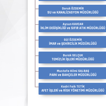
Doruk ÖZDEMİR
SU ve KANALİZASYON MÜDÜRLÜĞÜ
Aysun KAVCAR
İKLİM DEĞİŞİKLİĞİ ve SIFIR ATIK MÜDÜRLÜĞÜ
Gül ÖZDEMİR
İMAR ve ŞEHİRCİLİK MÜDÜRLÜĞÜ
Burak SELÇUK
TEMİZLİK İŞLERİ MÜDÜRLÜĞÜ
Mustafa Hilmi SALBAŞ
PARK ve BAHÇELER MÜDÜRLÜĞÜ
Kadri Faik TETİK
AFET İŞLERİ ve RİSK YÖNETİMİ MÜDÜRLÜĞÜ