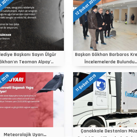
t 2019
12 Şubat 2019
lediye Başkanı Sayın Ülgür
Başkan Gökhan Barbaros Kr
ökhan'ın Teoman Alpay'..
İncelemelerde Bulundu…
t 2019
11 Şubat 2019
Çanakkale Destanları Müz
Meteorolojik Uyarı…