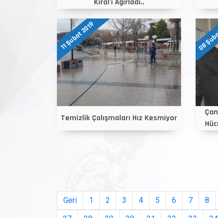
Kıral'ı Ağırladı..
08 Şuba
11 Şubat 2019
Çan
Temizlik Çalışmaları Hız Kesmiyor
Hücr
Geri
1
2
3
4
5
6
7
8