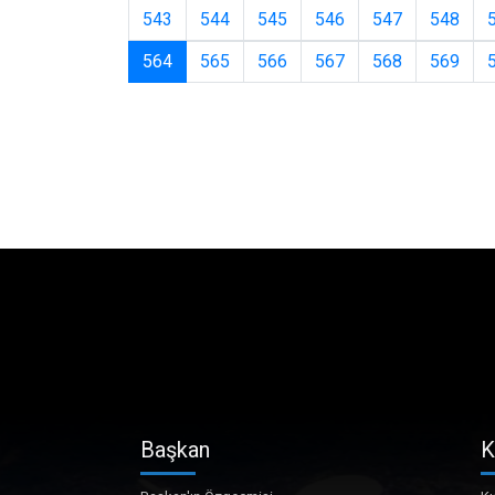
543
544
545
546
547
548
(current)
564
565
566
567
568
569
Başkan
K