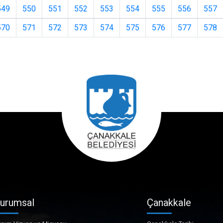
549
550
551
552
553
554
555
556
557
570
571
572
573
574
575
576
577
578
urumsal
Çanakkale