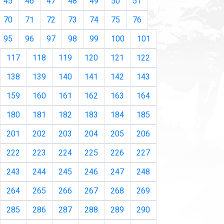
45
46
47
48
49
50
51
70
71
72
73
74
75
76
95
96
97
98
99
100
101
117
118
119
120
121
122
138
139
140
141
142
143
159
160
161
162
163
164
180
181
182
183
184
185
201
202
203
204
205
206
222
223
224
225
226
227
243
244
245
246
247
248
264
265
266
267
268
269
285
286
287
288
289
290