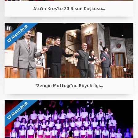
Ata'm Kreş'te 23 Nisan Coşkusu…
22 Nisan 2019
“Zengin Mutfağı”na Büyük İlgi…
22 Nisan 2019