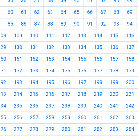
35
36
37
38
39
40
41
42
43
44
60
61
62
63
64
65
66
67
68
69
85
86
87
88
89
90
91
92
93
94
108
109
110
111
112
113
114
115
116
129
130
131
132
133
134
135
136
137
150
151
152
153
154
155
156
157
158
171
172
173
174
175
176
177
178
179
192
193
194
195
196
197
198
199
200
213
214
215
216
217
218
219
220
221
234
235
236
237
238
239
240
241
242
255
256
257
258
259
260
261
262
263
276
277
278
279
280
281
282
283
284