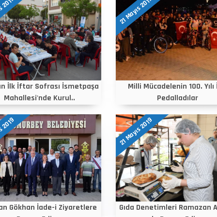
s 2019
21 Mayıs 2019
lın İlk İftar Sofrası İsmetpaşa
Milli Mücadelenin 100. Yılı 
Mahallesi'nde Kurul..
Pedalladılar
s 2019
21 Mayıs 2019
an Gökhan İade-i Ziyaretlere
Gıda Denetimleri Ramazan 