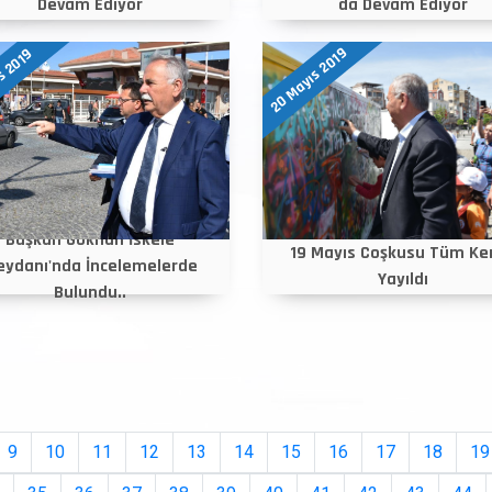
Devam Ediyor
da Devam Ediyor
20 Mayıs 2019
s 2019
Başkan Gökhan İskele
19 Mayıs Coşkusu Tüm Ke
ydanı'nda İncelemelerde
Yayıldı
Bulundu..
9
10
11
12
13
14
15
16
17
18
19