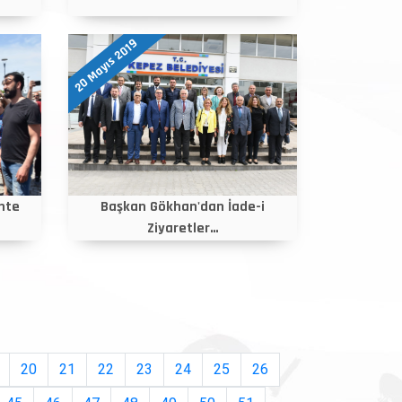
20 Mayıs 2019
nte
Başkan Gökhan'dan İade-i
Ziyaretler…
20
21
22
23
24
25
26