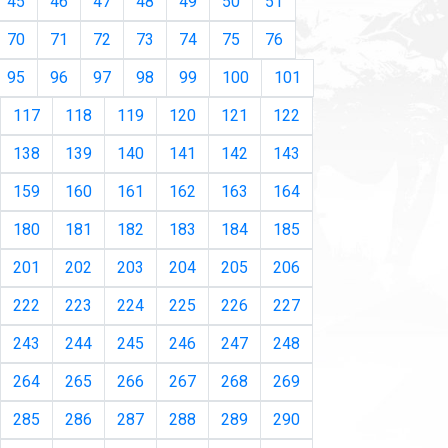
45
46
47
48
49
50
51
70
71
72
73
74
75
76
95
96
97
98
99
100
101
117
118
119
120
121
122
138
139
140
141
142
143
159
160
161
162
163
164
180
181
182
183
184
185
201
202
203
204
205
206
222
223
224
225
226
227
243
244
245
246
247
248
264
265
266
267
268
269
285
286
287
288
289
290