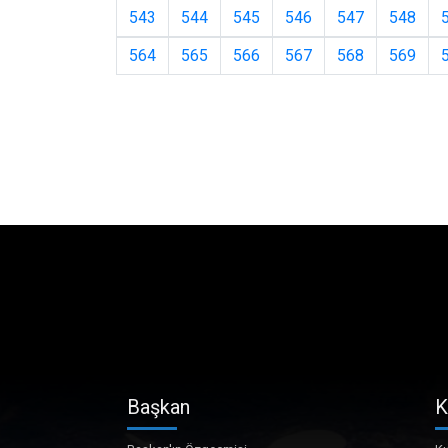
543
544
545
546
547
548
564
565
566
567
568
569
Başkan
K