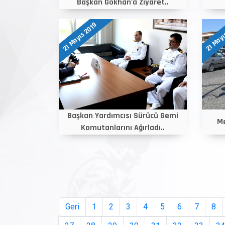
Başkan Gökhan'a Ziyaret..
21 Mayıs 2019
21 Mayı
Başkan Yardımcısı Sürücü Gemi
Me
Komutanlarını Ağırladı..
Geri
1
2
3
4
5
6
7
8