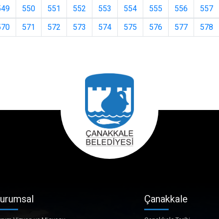
549
550
551
552
553
554
555
556
557
570
571
572
573
574
575
576
577
578
urumsal
Çanakkale