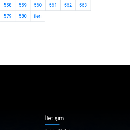
558
559
560
561
562
563
579
580
İleri
İletişim