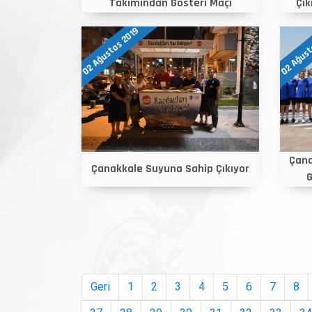
Takımından Gösteri Maçı
Çık
02 Ağustos 2019
02 Ağust
Çana
Çanakkale Suyuna Sahip Çıkıyor
G
Geri
1
2
3
4
5
6
7
8