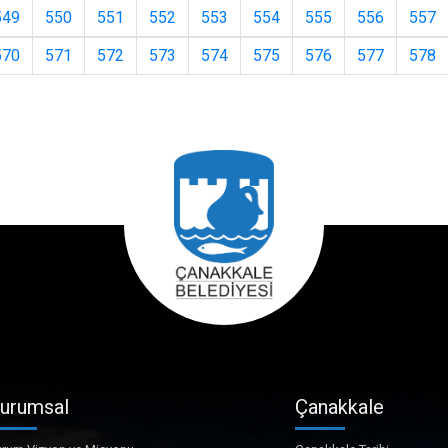
549
550
551
552
553
554
555
556
557
570
571
572
573
574
575
576
577
578
urumsal
Çanakkale