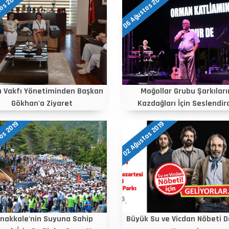
os 2019
06 Ağustos 2019
 Vakfı Yönetiminden Başkan
Moğollar Grubu Şarkıları
Gökhan'a Ziyaret
Kazdağları İçin Seslendird
os 2019
02 Ağustos 2019
nakkale'nin Suyuna Sahip
Büyük Su ve Vicdan Nöbeti 