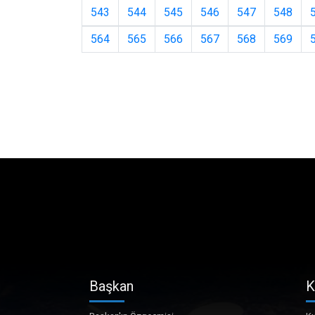
543
544
545
546
547
548
564
565
566
567
568
569
Başkan
K