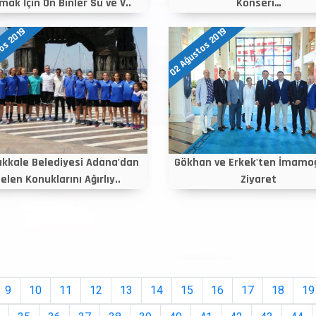
mak İçin On Binler Su ve V..
Konseri…
os 2019
02 Ağustos 2019
kkale Belediyesi Adana'dan
Gökhan ve Erkek'ten İmamoğ
elen Konuklarını Ağırlıy..
Ziyaret
9
10
11
12
13
14
15
16
17
18
19