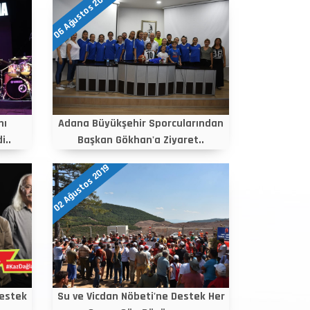
06 Ağustos 2019
nı
Adana Büyükşehir Sporcularından
i..
Başkan Gökhan'a Ziyaret..
02 Ağustos 2019
Destek
Su ve Vicdan Nöbeti'ne Destek Her