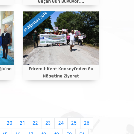
Geçen Gün Büyüyor…..
01 Ağustos 2019
lu'na
Edremit Kent Konseyi'nden Su
Nöbetine Ziyaret
20
21
22
23
24
25
26