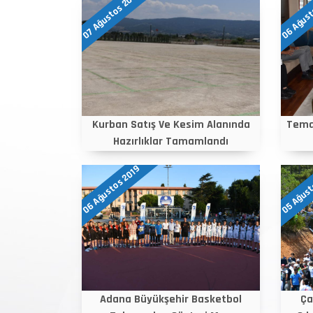
06 Ağust
07 Ağustos 2019
Kurban Satış Ve Kesim Alanında
Tema
Hazırlıklar Tamamlandı
06 Ağustos 2019
05 Ağust
Adana Büyükşehir Basketbol
Ça