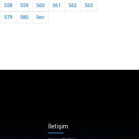
558
559
560
561
562
563
579
580
İleri
İletişim