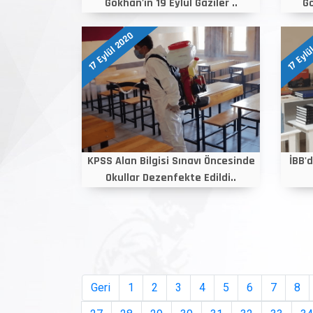
Gökhan'ın 19 Eylül Gaziler ..
Gö
17 Eylül 2020
17 Eylü
KPSS Alan Bilgisi Sınavı Öncesinde
İBB'
Okullar Dezenfekte Edildi..
Geri
1
2
3
4
5
6
7
8