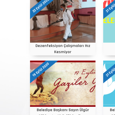
22 Eylül 2020
21 Eylü
Dezenfeksiyon Çalışmaları Hız
Kesmiyor
19 Eylül 2020
21 Eylü
Belediye Başkanı Sayın Ülgür
Be