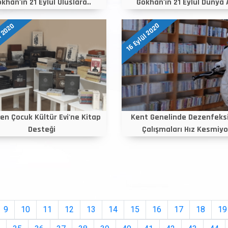
khan'ın 21 Eylül Uluslara..
Gökhan'ın 21 Eylül Dünya A
16 Eylül 2020
l 2020
den Çocuk Kültür Evi'ne Kitap
Kent Genelinde Dezenfeks
Desteği
Çalışmaları Hız Kesmiyo
9
10
11
12
13
14
15
16
17
18
19