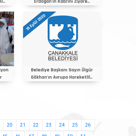
l..
Erdoğan'ın Kabrini Ziyare..
15 Eylül 2020
iyon
Belediye Başkanı Sayın Ülgür
r
Gökhan'ın Avrupa Hareketlil..
20
21
22
23
24
25
26