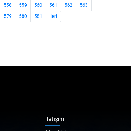
558
559
560
561
562
563
579
580
581
İleri
İletişim