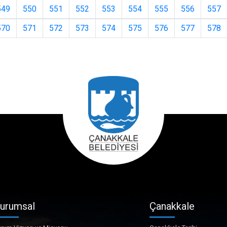
549
550
551
552
553
554
555
556
557
570
571
572
573
574
575
576
577
578
urumsal
Çanakkale