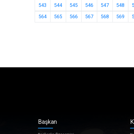
543
544
545
546
547
548
564
565
566
567
568
569
Başkan
K