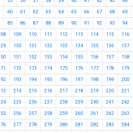
35
36
37
38
39
40
41
42
43
44
60
61
62
63
64
65
66
67
68
69
85
86
87
88
89
90
91
92
93
94
108
109
110
111
112
113
114
115
116
129
130
131
132
133
134
135
136
137
150
151
152
153
154
155
156
157
158
171
172
173
174
175
176
177
178
179
192
193
194
195
196
197
198
199
200
213
214
215
216
217
218
219
220
221
234
235
236
237
238
239
240
241
242
255
256
257
258
259
260
261
262
263
276
277
278
279
280
281
282
283
284