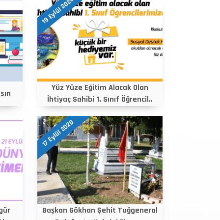
19 Eylül 2020
Yüz Yüze Eğitim Alacak Olan
sın
İhtiyaç Sahibi 1. Sınıf Öğrencil..
17 Eylül 2020
gür
Başkan Gökhan Şehit Tuğgeneral