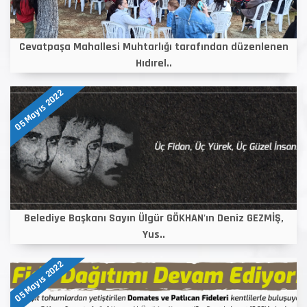
Cevatpaşa Mahallesi Muhtarlığı tarafından düzenlenen
Hıdırel..
05 Mayıs 2022
Belediye Başkanı Sayın Ülgür GÖKHAN'ın Deniz GEZMİŞ,
Yus..
05 Mayıs 2022