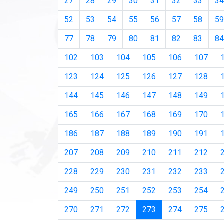
27
28
29
30
31
32
33
34
52
53
54
55
56
57
58
59
77
78
79
80
81
82
83
84
102
103
104
105
106
107
123
124
125
126
127
128
144
145
146
147
148
149
165
166
167
168
169
170
186
187
188
189
190
191
207
208
209
210
211
212
228
229
230
231
232
233
249
250
251
252
253
254
(current)
270
271
272
273
274
275