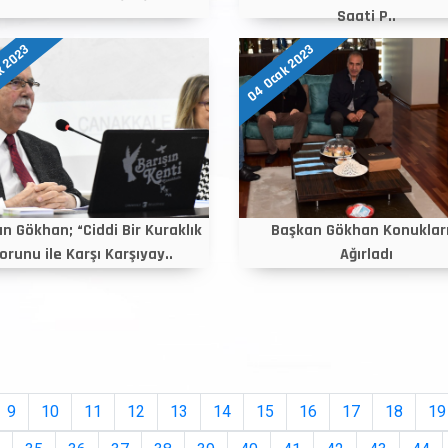
Saati P..
k 2023
04 Ocak 2023
n Gökhan; “Ciddi Bir Kuraklık
Başkan Gökhan Konukları
orunu ile Karşı Karşıyay..
Ağırladı
9
10
11
12
13
14
15
16
17
18
19