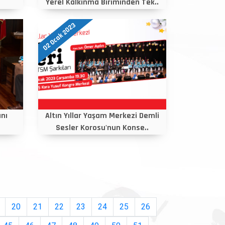
Yerel Kalkınma Biriminden Tek..
02 Ocak 2023
nı
Altın Yıllar Yaşam Merkezi Demli
Sesler Korosu'nun Konse..
20
21
22
23
24
25
26