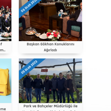
06 Ocak 2023
af
Başkan Gökhan Konuklarını
ım..
Ağırladı
05 Ocak 2023
Park ve Bahçeler Müdürlüğü ile
enme