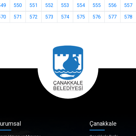
549
550
551
552
553
554
555
556
557
570
571
572
573
574
575
576
577
578
urumsal
Çanakkale