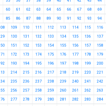
35
36
37
38
39
40
41
42
43
44
60
61
62
63
64
65
66
67
68
69
85
86
87
88
89
90
91
92
93
94
108
109
110
111
112
113
114
115
116
129
130
131
132
133
134
135
136
137
150
151
152
153
154
155
156
157
158
171
172
173
174
175
176
177
178
179
192
193
194
195
196
197
198
199
200
213
214
215
216
217
218
219
220
221
234
235
236
237
238
239
240
241
242
255
256
257
258
259
260
261
262
263
276
277
278
279
280
281
282
283
284