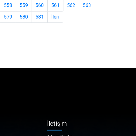
558
559
560
561
562
563
579
580
581
İleri
İletişim