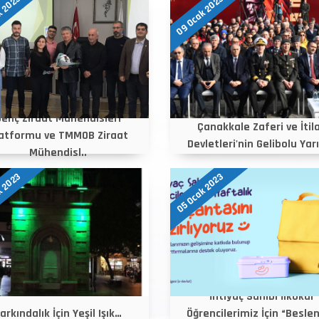
k 2023
09 Ocak 2023
Genç Ziraat Mühendisleri
Çanakkale Zaferi ve İtil
atformu ve TMMOB Ziraat
Devletleri'nin Gelibolu Yar
Mühendisl..
k 2023
05 Ocak 2023
İhtiyaç Sahibi İlkokul
arkındalık İçin Yeşil Işık…
Öğrencilerimiz İçin “Besl