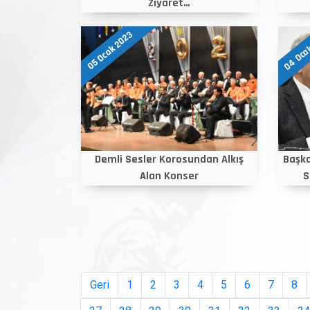
Ziyaret…
04 Oca
05 Ocak 2023
Demli Sesler Korosundan Alkış
Başka
Alan Konser
S
Geri
1
2
3
4
5
6
7
8