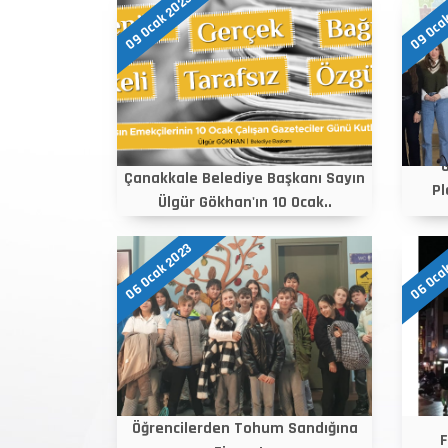
09 Ocak 2023
09 Oca
Çanakkale Belediye Başkanı Sayın
Pl
Ülgür Gökhan'ın 10 Ocak..
06 Ocak 2023
06 Oca
Öğrencilerden Tohum Sandığına
F