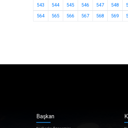
543
544
545
546
547
548
564
565
566
567
568
569
Başkan
K