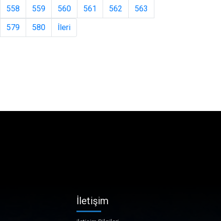
558
559
560
561
562
563
579
580
İleri
İletişim