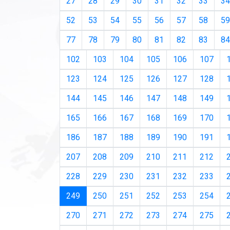
27
28
29
30
31
32
33
34
52
53
54
55
56
57
58
59
77
78
79
80
81
82
83
84
102
103
104
105
106
107
123
124
125
126
127
128
144
145
146
147
148
149
165
166
167
168
169
170
186
187
188
189
190
191
207
208
209
210
211
212
228
229
230
231
232
233
(current)
249
250
251
252
253
254
270
271
272
273
274
275