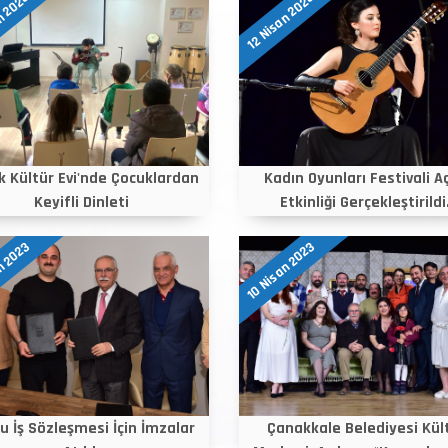
n 2023
12 Nisan 2023
k Kültür Evi'nde Çocuklardan
Kadın Oyunları Festivali Aç
Keyifli Dinleti
Etkinliği Gerçekleştirildi.
n 2023
10 Nisan 2023
u İş Sözleşmesi İçin İmzalar
Çanakkale Belediyesi Kül