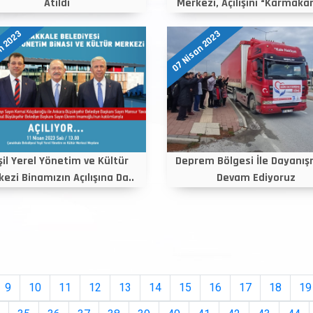
Atıldı
Merkezi, Açılışını “Karmakarı
n 2023
07 Nisan 2023
şil Yerel Yönetim ve Kültür
Deprem Bölgesi İle Dayanı
ezi Binamızın Açılışına Da..
Devam Ediyoruz
9
10
11
12
13
14
15
16
17
18
19