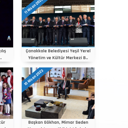
11 Nisan 2023
ılış
Çanakkale Belediyesi Yeşil Yerel
.
Yönetim ve Kültür Merkezi B..
10 Nisan 2023
tür
Başkan Gökhan, Mimar Seden