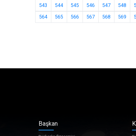
543
544
545
546
547
548
564
565
566
567
568
569
Başkan
K