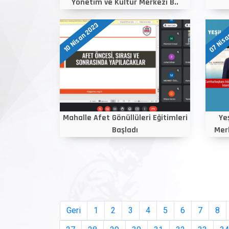
Yönetim ve Kültür Merkezi B..
07 Nisa
10 Nisan 2023
Mahalle Afet Gönüllüleri Eğitimleri
Ye
Başladı
Merk
Geri
1
2
3
4
5
6
7
8