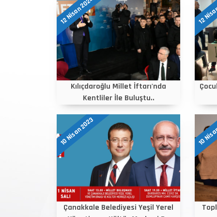
12 Nisan 2023
12 Nisa
Kılıçdaroğlu Millet İftarı'nda
Çocu
Kentliler İle Buluştu..
10 Nisan 2023
10 Nisa
Çanakkale Belediyesi Yeşil Yerel
Topl