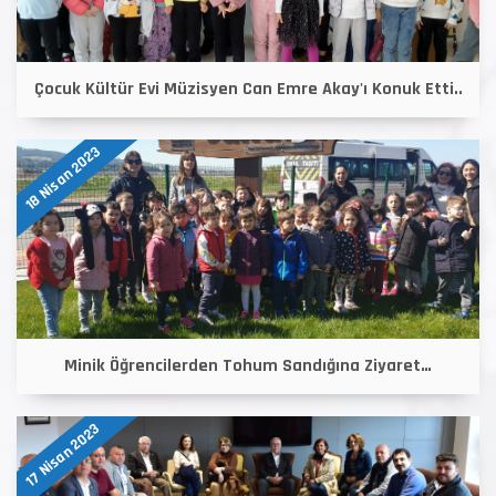
Çocuk Kültür Evi Müzisyen Can Emre Akay'ı Konuk Etti..
18 Nisan 2023
Minik Öğrencilerden Tohum Sandığına Ziyaret…
17 Nisan 2023