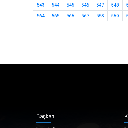
543
544
545
546
547
548
564
565
566
567
568
569
Başkan
K