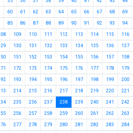
35
36
37
38
39
40
41
42
43
44
60
61
62
63
64
65
66
67
68
69
85
86
87
88
89
90
91
92
93
94
108
109
110
111
112
113
114
115
116
129
130
131
132
133
134
135
136
137
150
151
152
153
154
155
156
157
158
171
172
173
174
175
176
177
178
179
192
193
194
195
196
197
198
199
200
213
214
215
216
217
218
219
220
221
(current)
234
235
236
237
238
239
240
241
242
255
256
257
258
259
260
261
262
263
276
277
278
279
280
281
282
283
284