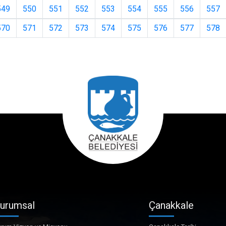
549
550
551
552
553
554
555
556
557
570
571
572
573
574
575
576
577
578
urumsal
Çanakkale