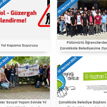
an 2023
05 Haziran 2023
Pülümürlü Öğrencilerde
Yol Kapama Duyurusu
Çanakkale Belediyesine Ziya
an 2023
02 Haziran 2023
ler Sosyal Yaşam Evinde Yıl
Çanakkale Belediye Başkanı