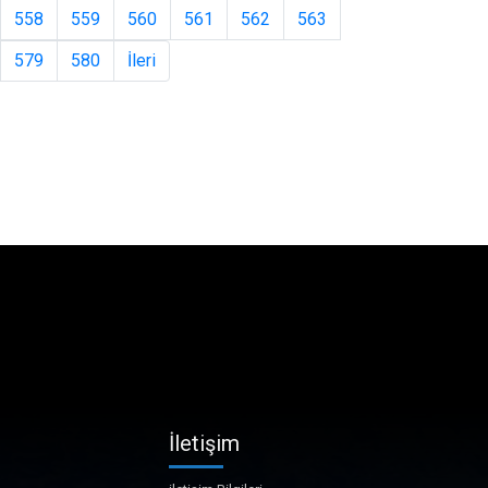
558
559
560
561
562
563
579
580
İleri
İletişim