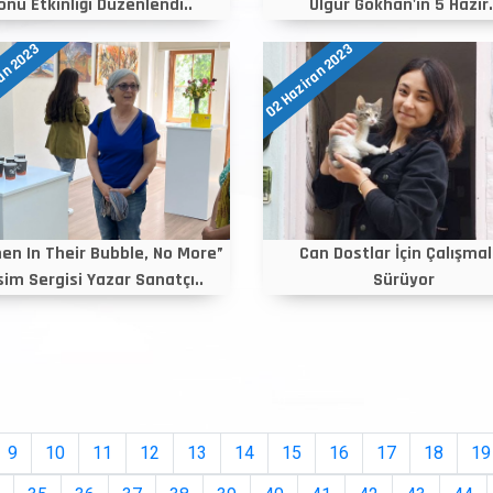
onu Etkinliği Düzenlendi..
Ülgür Gökhan'ın 5 Hazir.
an 2023
02 Haziran 2023
n In Their Bubble, No More”
Can Dostlar İçin Çalışmal
im Sergisi Yazar Sanatçı..
Sürüyor
9
10
11
12
13
14
15
16
17
18
19