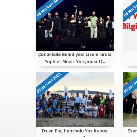
05 Haziran 2023
05 Hazir
Çanakkale Belediyesi Liselerarası
Popüler Müzik Yarışması 17..
05 Haziran 2023
05 Hazir
Truva Plaj Hentbolu Yaz Kupası
Esen