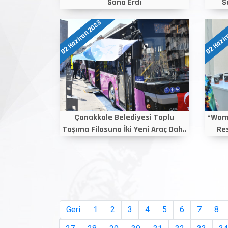
Sona Erdi
S
02 Haziran 2023
02 Hazir
Çanakkale Belediyesi Toplu
“Wome
Taşıma Filosuna İki Yeni Araç Dah..
Res
Geri
1
2
3
4
5
6
7
8