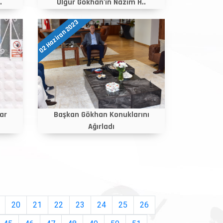
.
Ülgür Gökhan'ın Nazım H..
02 Haziran 2023
ar
Başkan Gökhan Konuklarını
Ağırladı
20
21
22
23
24
25
26