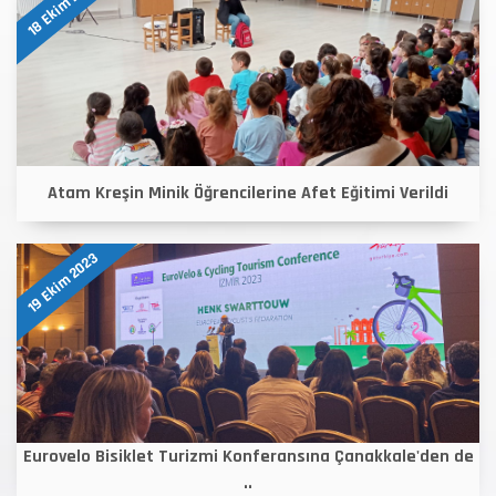
18 Ekim 2023
Atam Kreşin Minik Öğrencilerine Afet Eğitimi Verildi
19 Ekim 2023
Eurovelo Bisiklet Turizmi Konferansına Çanakkale'den de
..