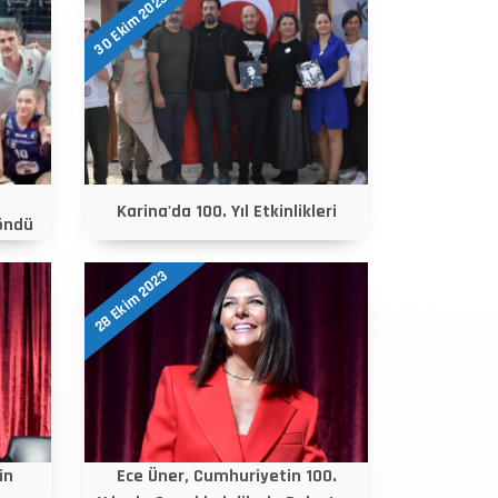
30 Ekim 2023
Karina'da 100. Yıl Etkinlikleri
öndü
28 Ekim 2023
in
Ece Üner, Cumhuriyetin 100.