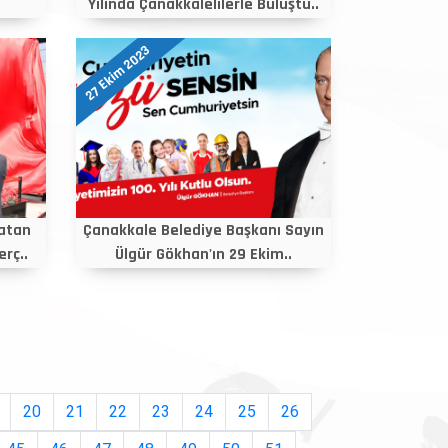
Yılında Çanakkalelilerle Buluştu..
27 Ekim 2023
atan
Çanakkale Belediye Başkanı Sayın
erç..
Ülgür Gökhan'ın 29 Ekim..
20
21
22
23
24
25
26