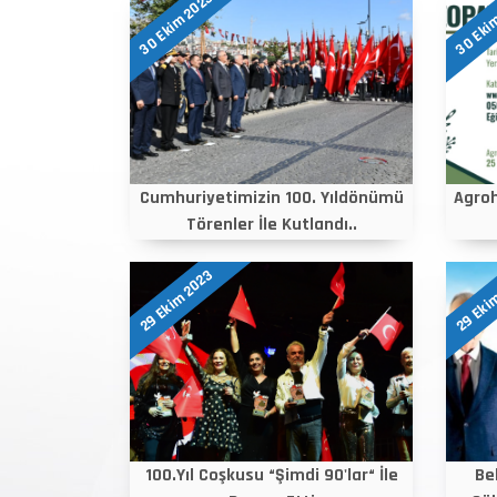
30 Ekim 2023
30 Eki
Cumhuriyetimizin 100. Yıldönümü
Agroh
Törenler İle Kutlandı..
29 Ekim 2023
29 Eki
100.Yıl Coşkusu “Şimdi 90'lar“ İle
Be