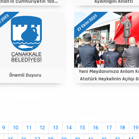
han'ın Cumhuriyetin 100...
Aydınlığını Anlattı
m 2023
27 Ekim 2023
Yeni Meydanımıza Anlam K
Önemli Duyuru
Atatürk Heykelinin Açılışı G
9
10
11
12
13
14
15
16
17
18
19