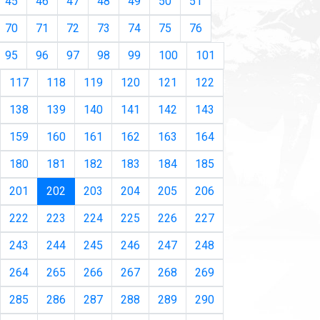
45
46
47
48
49
50
51
70
71
72
73
74
75
76
95
96
97
98
99
100
101
117
118
119
120
121
122
138
139
140
141
142
143
159
160
161
162
163
164
180
181
182
183
184
185
(current)
201
202
203
204
205
206
222
223
224
225
226
227
243
244
245
246
247
248
264
265
266
267
268
269
285
286
287
288
289
290