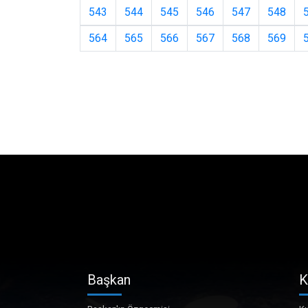
543
544
545
546
547
548
564
565
566
567
568
569
Başkan
K