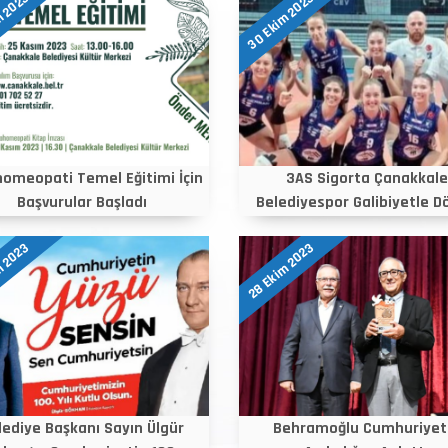
m 2023
30 Ekim 2023
omeopati Temel Eğitimi İçin
3AS Sigorta Çanakkale
Başvurular Başladı
Belediyespor Galibiyetle D
m 2023
28 Ekim 2023
lediye Başkanı Sayın Ülgür
Behramoğlu Cumhuriyet