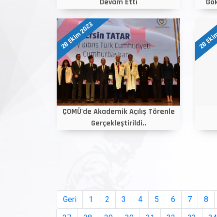
Devam Etti
Gök
28 Ekim 2023
28 Eki
ÇOMÜ'de Akademik Açılış Törenle
Gerçekleştirildi..
Geri
1
2
3
4
5
6
7
8