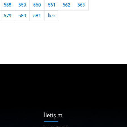
558
559
560
561
562
563
579
580
581
İleri
İletişim