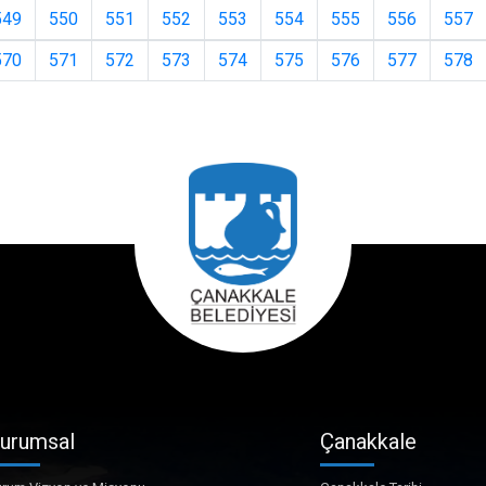
549
550
551
552
553
554
555
556
557
570
571
572
573
574
575
576
577
578
urumsal
Çanakkale