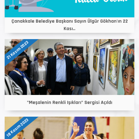
Çanakkale Belediye Başkanı Sayın Ülgür Gökhan'ın 22
Kası..
21 Kasım 2023
"Meşalenin Renkli Işıkları" Sergisi Açıldı
18 Kasım 2023