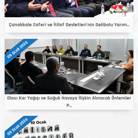
Çanakkale Zaferi ve İtilaf Devletleri'nin Gelibolu Yarım..
09 Ocak 2024
Olası Kar Yağışı ve Soğuk Havaya İlişkin Alınacak Önlemler
P..
09 Ocak 2024