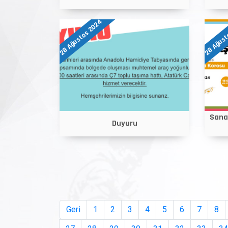
28 Ağustos 2024
28 Ağust
Sanat
Duyuru
Geri
1
2
3
4
5
6
7
8