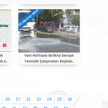
26 Ağustos 2024
ik
Yeni Haftayla Birlikte Detaylı
k E..
Temizlik Çalışmaları Başladı..
20
21
22
23
24
25
26