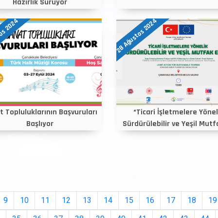
Hazırlık Sürüyor
os 2024
28 Ağustos 2024
 Topluluklarının Başvuruları
“Ticari İşletmelere Yönel
Başlıyor
Sürdürülebilir ve Yeşil Mutfa
9
10
11
12
13
14
15
16
17
18
19