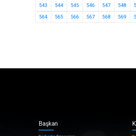
543
544
545
546
547
548
564
565
566
567
568
569
Başkan
K