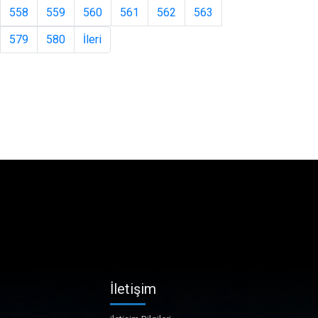
558
559
560
561
562
563
579
580
İleri
İletişim