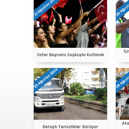
29 Ağust
31 Ağustos 2024
İç
Zafer Bayramı Coşkuyla Kutlandı
29 Ağustos 2024
29 Ağust
Ata
Detaylı Temizlikler Sürüyor