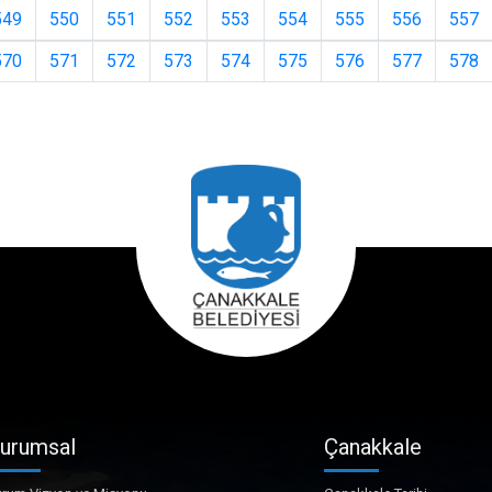
549
550
551
552
553
554
555
556
557
570
571
572
573
574
575
576
577
578
urumsal
Çanakkale