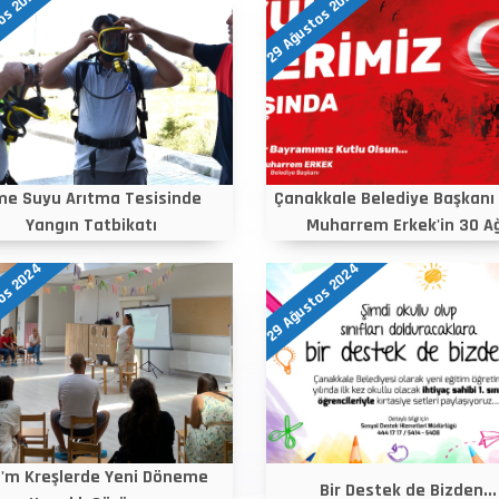
os 2024
29 Ağustos 2024
me Suyu Arıtma Tesisinde
Çanakkale Belediye Başkanı
Yangın Tatbikatı
Muharrem Erkek'in 30 Ağ
os 2024
29 Ağustos 2024
'm Kreşlerde Yeni Döneme
Bir Destek de Bizden...