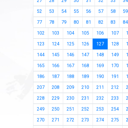
27
28
29
30
31
32
33
34
52
53
54
55
56
57
58
59
77
78
79
80
81
82
83
84
102
103
104
105
106
107
(current)
123
124
125
126
127
128
144
145
146
147
148
149
165
166
167
168
169
170
186
187
188
189
190
191
207
208
209
210
211
212
228
229
230
231
232
233
249
250
251
252
253
254
270
271
272
273
274
275