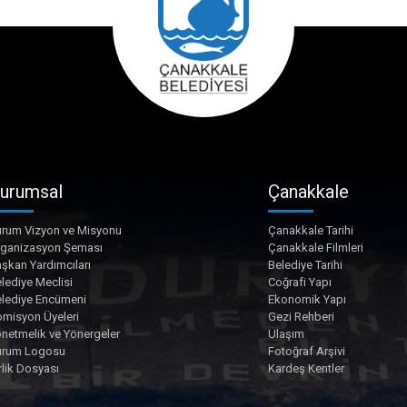
urumsal
Çanakkale
rum Vizyon ve Misyonu
Çanakkale Tarihi
rganizasyon Şeması
Çanakkale Filmleri
şkan Yardımcıları
Belediye Tarihi
lediye Meclisi
Coğrafi Yapı
lediye Encümeni
Ekonomik Yapı
misyon Üyeleri
Gezi Rehberi
netmelik ve Yönergeler
Ulaşım
urum Logosu
Fotoğraf Arşivi
rlik Dosyası
Kardeş Kentler