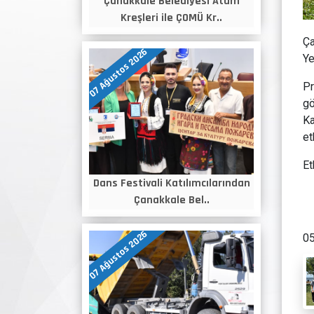
Çanakkale Belediyesi Atam
Kreşleri ile ÇOMÜ Kr..
Ça
07 Ağustos 2026
Ye
Pr
gö
Ka
et
Et
Dans Festivali Katılımcılarından
Çanakkale Bel..
07 Ağustos 2026
05