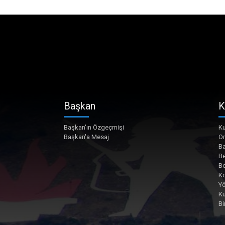
Başkan
K
Başkan'ın Özgeçmişi
Ku
Başkan'a Mesaj
O
Ba
Be
Be
Ko
Yö
K
Bi