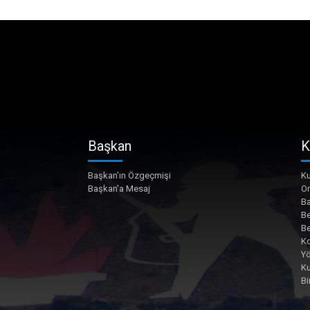
Başkan
K
Başkan'ın Özgeçmişi
Ku
Başkan'a Mesaj
O
Ba
Be
Be
Ko
Yö
K
Bi