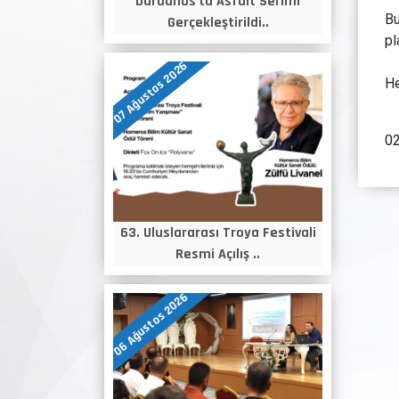
Dardanos'ta Asfalt Serimi
Bu
Gerçekleştirildi..
pl
07 Ağustos 2026
He
02
63. Uluslararası Troya Festivali
Resmi Açılış ..
06 Ağustos 2026