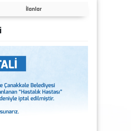
Projeler
i