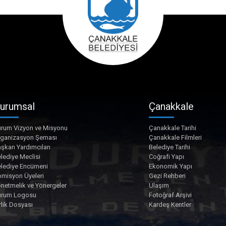
urumsal
Çanakkale
rum Vizyon ve Misyonu
Çanakkale Tarihi
rganizasyon Şeması
Çanakkale Filmleri
şkan Yardımcıları
Belediye Tarihi
lediye Meclisi
Coğrafi Yapı
lediye Encümeni
Ekonomik Yapı
misyon Üyeleri
Gezi Rehberi
netmelik ve Yönergeler
Ulaşım
urum Logosu
Fotoğraf Arşivi
rlik Dosyası
Kardeş Kentler