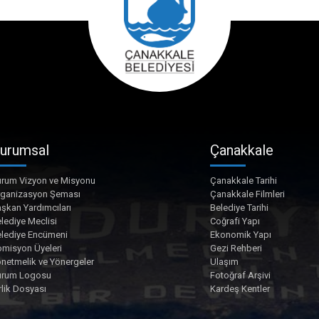
urumsal
Çanakkale
rum Vizyon ve Misyonu
Çanakkale Tarihi
rganizasyon Şeması
Çanakkale Filmleri
şkan Yardımcıları
Belediye Tarihi
lediye Meclisi
Coğrafi Yapı
lediye Encümeni
Ekonomik Yapı
misyon Üyeleri
Gezi Rehberi
netmelik ve Yönergeler
Ulaşım
urum Logosu
Fotoğraf Arşivi
rlik Dosyası
Kardeş Kentler