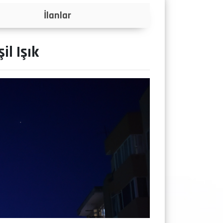
Projeler
il Işık