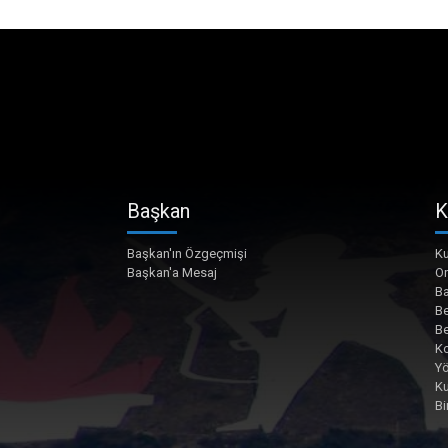
Başkan
K
Başkan'ın Özgeçmişi
Ku
Başkan'a Mesaj
O
Ba
Be
Be
Ko
Yö
K
Bi