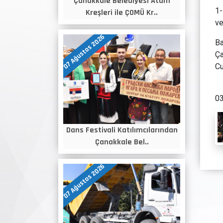
Çanakkale Belediyesi Atam
1-
Kreşleri ile ÇOMÜ Kr..
ve
07 Ağustos 2026
Ba
Ça
Cu
03
Dans Festivali Katılımcılarından
Çanakkale Bel..
07 Ağustos 2026