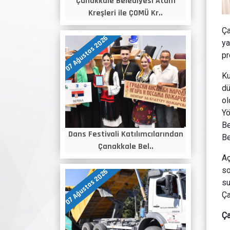
Çanakkale Belediyesi Atam
Kreşleri ile ÇOMÜ Kr..
Ça
07 Ağustos 2026
ya
pr
Ku
dü
ol
Yö
Be
Dans Festivali Katılımcılarından
Be
Çanakkale Bel..
Aç
so
07 Ağustos 2026
su
Ça
Ça