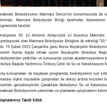
nakkale Belediyesinin Marmara Denizi'nin korunmasında da önem
tırımları, Marmara Belediyeler Birliği tarafından düzenlenen
ogramında tanıtıldı.
ruluşunun 50. yıl dönümü dolayısıyla yıl boyunca Marmara De
zenleyecek olan Marmara Belediyeler Birliğinin ilk etkinliği "50 
du. 19 Şubat 2025 Çarşamba günü Bursa Büyükşehir Belediyesi e
netim Kurulu başta olmak üzere Büyükşehir Belediye Başkanl
lediyelerden yetkililer ve konusunda uzman akademisyenlerin ka
lediye Başkan Yardımcısı Özleyiş Çetin ile Su ve Kanalizasyon 
ılış konuşmaları ile başlayan programda; belediyelerin son yıl
rununa ilişkin mücadele çalışmaları ile atıksu arıtma tesisleri 
numları gerçekleştirildi. Çanakkale Belediyesi Su ve Kanaliz
nakkale Belediyesinin yatırımları ve planlanan çalışmalarını katılım
lışmalarımız Takdir Edildi