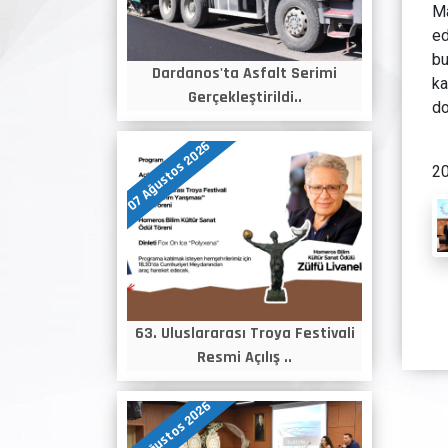
Ma
ed
bu
Dardanos'ta Asfalt Serimi
ka
Gerçekleştirildi..
do
07 Ağustos 2026
20
63. Uluslararası Troya Festivali
Resmi Açılış ..
06 Ağustos 2026