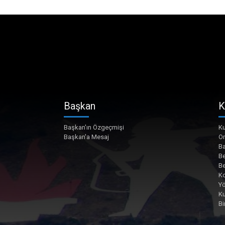
Başkan
K
Başkan'ın Özgeçmişi
Ku
Başkan'a Mesaj
O
Ba
Be
Be
Ko
Yö
K
Bi