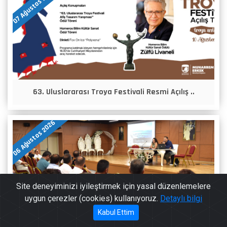
07 Ağustos 2026
63. Uluslararası Troya Festivali Resmi Açılış ..
06 Ağustos 2026
Site deneyiminizi iyileştirmek için yasal düzenlemelere
uygun çerezler (cookies) kullanıyoruz.
Detaylı bilgi
444 17
Kabul Ettim
Başkan'a Mesaj
Toplu Konut ve Sitelerde İkili Atık Toplama Si..