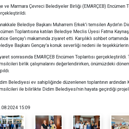
e ve Marmara Çevreci Belediyeler Birliği (EMARÇEB) Encümen Top
rçekleştirildi.
nakkale Belediye Başkanı Muharrem Erkek'i temsilen Aydın'ın 
cümen Toplantısına katılan Belediye Meclis Üyesi Fatma Kaynaş,
tice Gençay'ı makamında ziyaret etti. Karşılıklı sohbet ortamınd
lediye Başkanı Gençay'a konuk severliği nedeni ile teşekkürlerini i
yaret sonrasında EMARÇEB Encümen Toplantısı gerçekleştirildi. To
msilcileri birlik çalışmalarını değerlendirirken, önümüzdeki dön
pıldı.
dim Belediyesi ev sahipliğinde düzenlenen toplantının ardından
msilcileri ile bilirlikte Didim Belediyesi'nin hayata geçirdiği projel
.08.2024 15:09