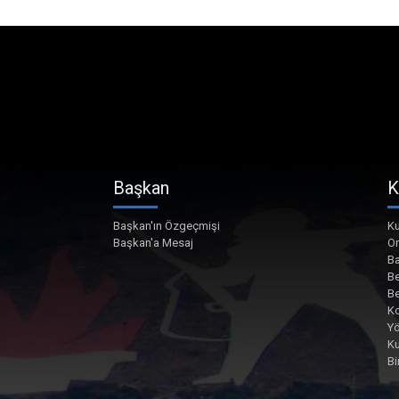
Başkan
K
Başkan'ın Özgeçmişi
Ku
Başkan'a Mesaj
O
Ba
Be
Be
Ko
Yö
K
Bi