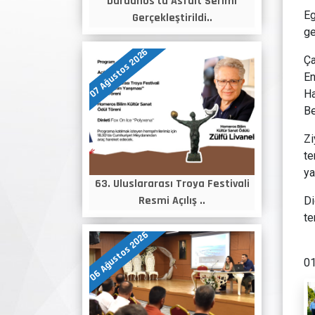
Dardanos'ta Asfalt Serimi
Eg
Gerçekleştirildi..
ge
07 Ağustos 2026
Ça
En
Ha
Be
Zi
te
ya
63. Uluslararası Troya Festivali
Resmi Açılış ..
Di
te
06 Ağustos 2026
01