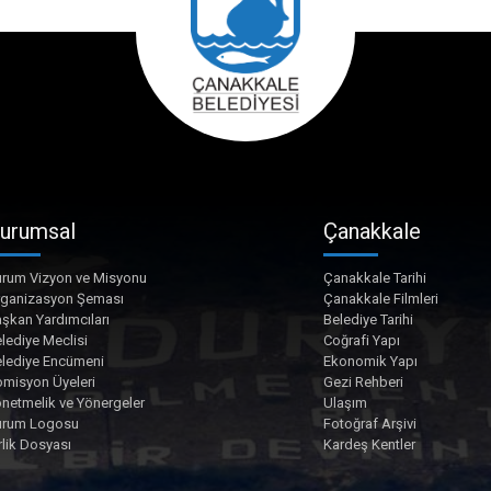
urumsal
Çanakkale
rum Vizyon ve Misyonu
Çanakkale Tarihi
rganizasyon Şeması
Çanakkale Filmleri
şkan Yardımcıları
Belediye Tarihi
lediye Meclisi
Coğrafi Yapı
lediye Encümeni
Ekonomik Yapı
misyon Üyeleri
Gezi Rehberi
netmelik ve Yönergeler
Ulaşım
urum Logosu
Fotoğraf Arşivi
rlik Dosyası
Kardeş Kentler