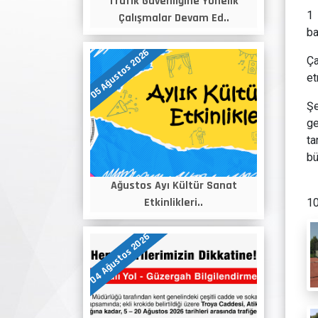
Trafik Güvenliğine Yönelik
1 
Çalışmalar Devam Ed..
ba
05 Ağustos 2026
Ça
et
Şe
ge
ta
bü
Ağustos Ayı Kültür Sanat
Etkinlikleri..
10
04 Ağustos 2026