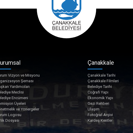
urumsal
Çanakkale
rum Vizyon ve Misyonu
Çanakkale Tarihi
rganizasyon Şeması
Çanakkale Filmleri
şkan Yardımcıları
Belediye Tarihi
lediye Meclisi
Coğrafi Yapı
lediye Encümeni
Ekonomik Yapı
misyon Üyeleri
Gezi Rehberi
netmelik ve Yönergeler
Ulaşım
urum Logosu
Fotoğraf Arşivi
rlik Dosyası
Kardeş Kentler