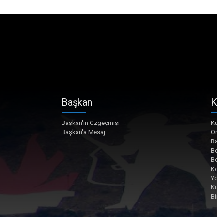
Başkan
K
Başkan'ın Özgeçmişi
Ku
Başkan'a Mesaj
O
Ba
Be
Be
Ko
Yö
K
Bi