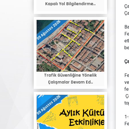
Kapalı Yol Bilgilendirme..
Ça
Ça
05 Ağustos 2026
Ba
Fe
et
be
Ça
Trafik Güvenliğine Yönelik
Fe
Çalışmalar Devam Ed..
ve
fe
Ça
05 Ağustos 2026
to
1-
Fe