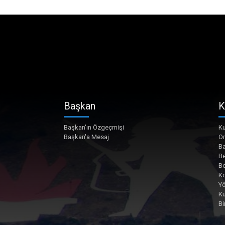
Başkan
K
Başkan'ın Özgeçmişi
Ku
Başkan'a Mesaj
O
Ba
Be
Be
Ko
Yö
K
Bi