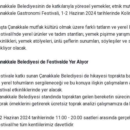
nakkale Belediyesinin de katkılarıyla yöresel yemekler, etnik mut
nakkale Gastronomi Festivali, 1-2 Haziran 2024 tarihlerinde Kol
şta Çanakkale mutfak kültürü olmak üzere farklı tatların ve yerel
stivali'nde yerel ürünler ve tadım stantları, yemek pişirme yarışmal
kinlikleri, yemek atölyeleri, ünlü şeflerin sunumları, söyleşiler ve s
kliyor olacak.
nakkale Belediyesi de Festivalde Yer Alıyor
stivale katkı sunan Çanakkale Belediyesi de hikayesi toprakta ba
 yerel tohumların sergileneceği ve bu konuya ilişkin çalışmaların 
stival etkinliklerinde yer alacak.
nakkale Belediyesi standında topraktan gelen bereketin sürecini 
prak örneklerini getirerek ücretsiz toprak analizi çalışmamıza da b
2 Haziran 2024 tarihlerinde 11.00 - 20.00 saatleri arasında ger
stivali'ne tüm kentlilerimiz davetlidir.