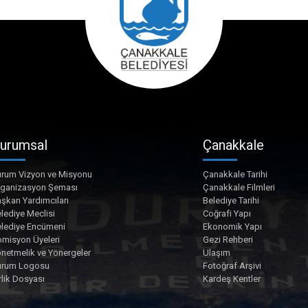
urumsal
Çanakkale
rum Vizyon ve Misyonu
Çanakkale Tarihi
rganizasyon Şeması
Çanakkale Filmleri
şkan Yardımcıları
Belediye Tarihi
lediye Meclisi
Coğrafi Yapı
lediye Encümeni
Ekonomik Yapı
misyon Üyeleri
Gezi Rehberi
netmelik ve Yönergeler
Ulaşım
urum Logosu
Fotoğraf Arşivi
rlik Dosyası
Kardeş Kentler