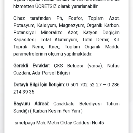
hizmetten ÜCRETSİZ olarak yararlanabilir.
Cihaz tarafından Ph, Fosfor, Toplam Azot,
Potasyum, Kalsiyum, Magnezyum, Organik Karbon,
Potansiyel Mineralize Azot, Katyon Değişim
Kapasitesi, Total Alüminyum, Total Demir, Kil,
Toprak Nemi, Kireç, Toplam Organik Madde
parametrelerinin ölçümü yapılmaktadır.
Gerekli Evraklar:
ÇKS Belgesi (varsa), Nüfus
Cüzdanı, Ada-Parsel Bilgisi
Detaylı Bilgi İçin İletişim:
0 501 702 52 27 – 0 286
214 39 35
Başvuru Adresi:
Çanakkale Belediyesi Tohum
Sandığı ( Kurban Kesim Yeri Yanı )
İsmetpaşa Mah. Metin Oktay Caddesi No:45