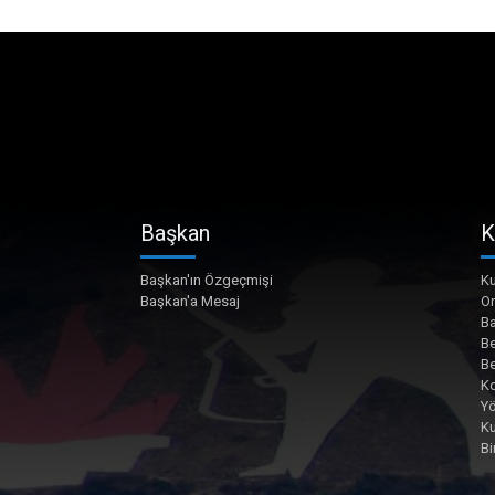
Başkan
K
Başkan'ın Özgeçmişi
Ku
Başkan'a Mesaj
O
Ba
Be
Be
Ko
Yö
K
Bi