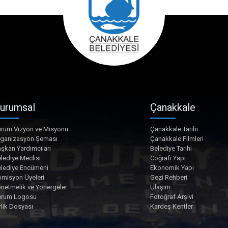
urumsal
Çanakkale
rum Vizyon ve Misyonu
Çanakkale Tarihi
rganizasyon Şeması
Çanakkale Filmleri
şkan Yardımcıları
Belediye Tarihi
lediye Meclisi
Coğrafi Yapı
lediye Encümeni
Ekonomik Yapı
misyon Üyeleri
Gezi Rehberi
netmelik ve Yönergeler
Ulaşım
urum Logosu
Fotoğraf Arşivi
rlik Dosyası
Kardeş Kentler