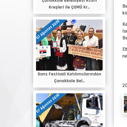
Çanakkale Belediyesi Atam
Be
Kreşleri ile ÇOMÜ Kr..
kö
07 Ağustos 2026
Ka
İs
Ba
Et
ne
Dans Festivali Katılımcılarından
Çanakkale Bel..
20
07 Ağustos 2026