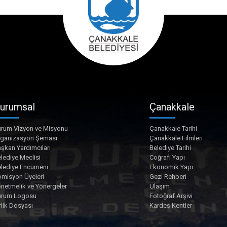
urumsal
Çanakkale
rum Vizyon ve Misyonu
Çanakkale Tarihi
rganizasyon Şeması
Çanakkale Filmleri
şkan Yardımcıları
Belediye Tarihi
lediye Meclisi
Coğrafi Yapı
lediye Encümeni
Ekonomik Yapı
misyon Üyeleri
Gezi Rehberi
netmelik ve Yönergeler
Ulaşım
urum Logosu
Fotoğraf Arşivi
rlik Dosyası
Kardeş Kentler