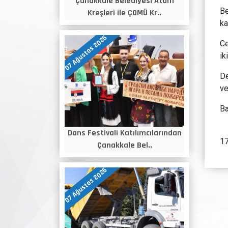
Çanakkale Belediyesi Atam
Be
Kreşleri ile ÇOMÜ Kr..
ka
07 Ağustos 2026
Ce
ik
De
ve
Ba
Dans Festivali Katılımcılarından
17
Çanakkale Bel..
07 Ağustos 2026