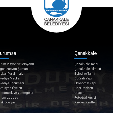
urumsal
Çanakkale
rum Vizyon ve Misyonu
Çanakkale Tarihi
rganizasyon Şeması
Çanakkale Filmleri
şkan Yardımcıları
Belediye Tarihi
lediye Meclisi
Coğrafi Yapı
lediye Encümeni
Ekonomik Yapı
misyon Üyeleri
Gezi Rehberi
netmelik ve Yönergeler
Ulaşım
urum Logosu
Fotoğraf Arşivi
rlik Dosyası
Kardeş Kentler