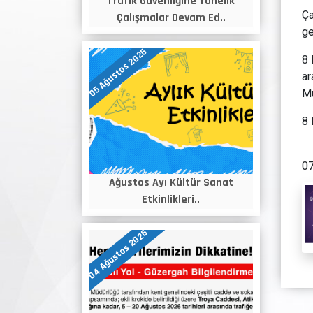
Trafik Güvenliğine Yönelik
Ça
Çalışmalar Devam Ed..
ge
05 Ağustos 2026
8 
ar
Mu
8 
07
Ağustos Ayı Kültür Sanat
Etkinlikleri..
04 Ağustos 2026