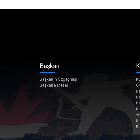
Başkan
K
Başkan'ın Özgeçmişi
Ku
Başkan'a Mesaj
O
Ba
Be
Be
Ko
Yö
K
Bi