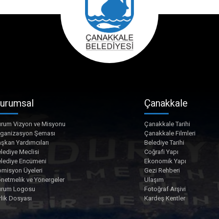
urumsal
Çanakkale
rum Vizyon ve Misyonu
Çanakkale Tarihi
rganizasyon Şeması
Çanakkale Filmleri
şkan Yardımcıları
Belediye Tarihi
lediye Meclisi
Coğrafi Yapı
lediye Encümeni
Ekonomik Yapı
misyon Üyeleri
Gezi Rehberi
netmelik ve Yönergeler
Ulaşım
urum Logosu
Fotoğraf Arşivi
rlik Dosyası
Kardeş Kentler