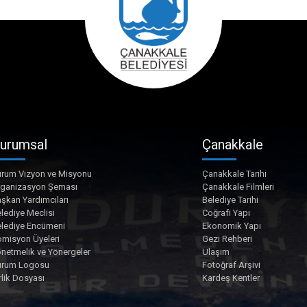
urumsal
Çanakkale
rum Vizyon ve Misyonu
Çanakkale Tarihi
rganizasyon Şeması
Çanakkale Filmleri
şkan Yardımcıları
Belediye Tarihi
lediye Meclisi
Coğrafi Yapı
lediye Encümeni
Ekonomik Yapı
misyon Üyeleri
Gezi Rehberi
netmelik ve Yönergeler
Ulaşım
urum Logosu
Fotoğraf Arşivi
rlik Dosyası
Kardeş Kentler