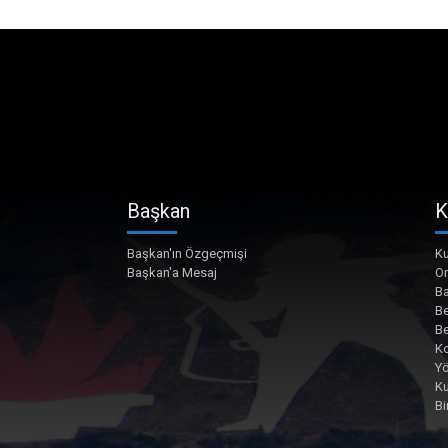
Başkan
K
Başkan'ın Özgeçmişi
Ku
Başkan'a Mesaj
O
Ba
Be
Be
Ko
Yö
K
Bi