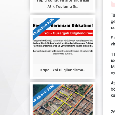
Toplu Konut ve Sitelerde İkili
Atık Toplama Si..
Tü
05 Ağustos 2026
ge
se
Sı
yi
11
is
Ma
Kapalı Yol Bilgilendirme..
oy
At
05 Ağustos 2026
bö
kü
26