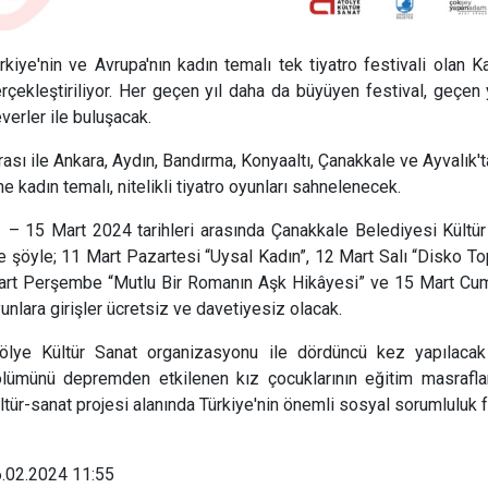
rkiye'nin ve Avrupa'nın kadın temalı tek tiyatro festivali olan 
rçekleştiriliyor. Her geçen yıl daha da büyüyen festival, geçen y
verler ile buluşacak.
rası ile Ankara, Aydın, Bandırma, Konyaaltı, Çanakkale ve Ayvalık'
ne kadın temalı, nitelikli tiyatro oyunları sahnelenecek.
 – 15 Mart 2024 tarihleri arasında Çanakkale Belediyesi Kültü
e şöyle; 11 Mart Pazartesi “Uysal Kadın”, 12 Mart Salı “Disko 
rt Perşembe “Mutlu Bir Romanın Aşk Hikâyesi” ve 15 Mart Cuma
unlara girişler ücretsiz ve davetiyesiz olacak.
ölye Kültür Sanat organizasyonu ile dördüncü kez yapılacak ol
lümünü depremden etkilenen kız çocuklarının eğitim masrafları
ltür-sanat projesi alanında Türkiye'nin önemli sosyal sorumluluk f
.02.2024 11:55