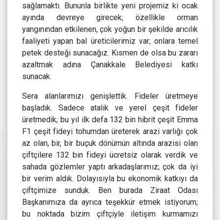
sağlamaktı. Bununla birlikte yeni projemiz ki ocak
ayında devreye girecek; özellikle orman
yangınından etkilenen, çok yoğun bir şekilde arıcılık
faaliyeti yapan bal üreticilerimiz var; onlara temel
petek desteği sunacağız. Kısmen de olsa bu zararı
azaltmak adına Çanakkale Belediyesi katkı
sunacak.
Sera alanlarımızı genişlettik. Fideler üretmeye
başladık. Sadece atalık ve yerel çeşit fideler
üretmedik; bu yıl ilk defa 132 bin hibrit çeşit Emma
F1 çeşit fideyi tohumdan üreterek arazi varlığı çok
az olan, bir, bir buçuk dönümün altında arazisi olan
çiftçilere 132 bin fideyi ücretsiz olarak verdik ve
sahada gözlemler yaptı arkadaşlarımız; çok da iyi
bir verim aldık. Dolayısıyla bu ekonomik katkıyı da
çiftçimize sunduk. Ben burada Ziraat Odası
Başkanımıza da ayrıca teşekkür etmek istiyorum;
bu noktada bizim çiftçiyle iletişim kurmamızı