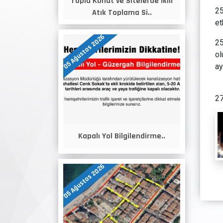
Toplu Konut ve Sitelerde İkili
25
Atık Toplama Si..
et
05 Ağustos 2026
25
ol
ay
27
Kapalı Yol Bilgilendirme..
05 Ağustos 2026