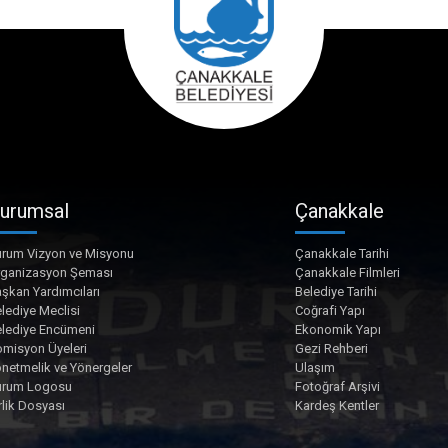
urumsal
Çanakkale
rum Vizyon ve Misyonu
Çanakkale Tarihi
rganizasyon Şeması
Çanakkale Filmleri
şkan Yardımcıları
Belediye Tarihi
lediye Meclisi
Coğrafi Yapı
lediye Encümeni
Ekonomik Yapı
misyon Üyeleri
Gezi Rehberi
netmelik ve Yönergeler
Ulaşım
urum Logosu
Fotoğraf Arşivi
rlik Dosyası
Kardeş Kentler