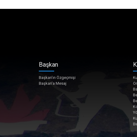
Başkan
K
Başkan'ın Özgeçmişi
Ku
Başkan'a Mesaj
O
Ba
Be
Be
Ko
Yö
K
Bi