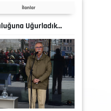
Projeler
uluğuna Uğurladık…