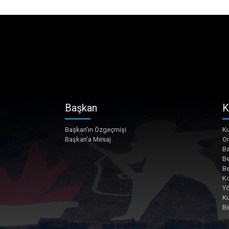
Başkan
K
Başkan'ın Özgeçmişi
Ku
Başkan'a Mesaj
O
Ba
Be
Be
Ko
Yö
K
Bi