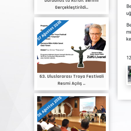
Dardanos'ta Asfalt Serimi
Be
Gerçekleştirildi..
uğ
07 Ağustos 2026
Be
mü
ke
12
63. Uluslararası Troya Festivali
Resmi Açılış ..
06 Ağustos 2026