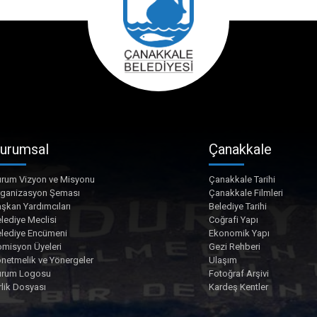
urumsal
Çanakkale
rum Vizyon ve Misyonu
Çanakkale Tarihi
rganizasyon Şeması
Çanakkale Filmleri
şkan Yardımcıları
Belediye Tarihi
lediye Meclisi
Coğrafi Yapı
lediye Encümeni
Ekonomik Yapı
misyon Üyeleri
Gezi Rehberi
netmelik ve Yönergeler
Ulaşım
urum Logosu
Fotoğraf Arşivi
rlik Dosyası
Kardeş Kentler