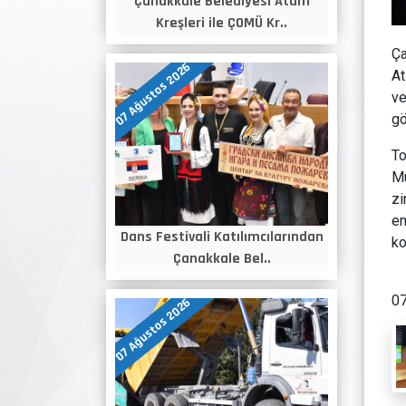
Çanakkale Belediyesi Atam
Kreşleri ile ÇOMÜ Kr..
Ça
07 Ağustos 2026
At
ve
gö
To
Mü
zi
en
Dans Festivali Katılımcılarından
ko
Çanakkale Bel..
07
07 Ağustos 2026