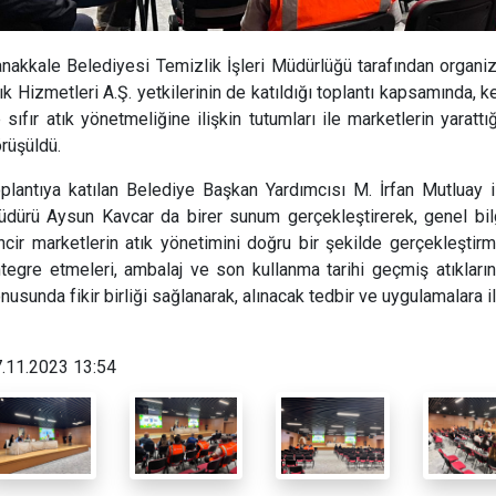
nakkale Belediyesi Temizlik İşleri Müdürlüğü tarafından organ
ık Hizmetleri A.Ş. yetkilerinin de katıldığı toplantı kapsamında, 
 sıfır atık yönetmeliğine ilişkin tutumları ile marketlerin yarattı
rüşüldü.
plantıya katılan Belediye Başkan Yardımcısı M. İrfan Mutluay 
dürü Aysun Kavcar da birer sunum gerçekleştirerek, genel bilg
ncir marketlerin atık yönetimini doğru bir şekilde gerçekleştirm
tegre etmeleri, ambalaj ve son kullanma tarihi geçmiş atıkları
nusunda fikir birliği sağlanarak, alınacak tedbir ve uygulamalara ili
.11.2023 13:54