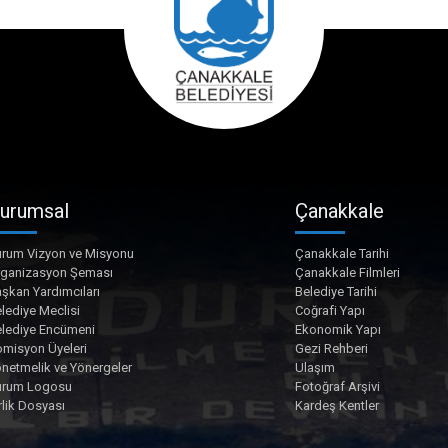
urumsal
Çanakkale
rum Vizyon ve Misyonu
Çanakkale Tarihi
rganizasyon Şeması
Çanakkale Filmleri
şkan Yardımcıları
Belediye Tarihi
lediye Meclisi
Coğrafi Yapı
lediye Encümeni
Ekonomik Yapı
misyon Üyeleri
Gezi Rehberi
netmelik ve Yönergeler
Ulaşım
urum Logosu
Fotoğraf Arşivi
rlik Dosyası
Kardeş Kentler