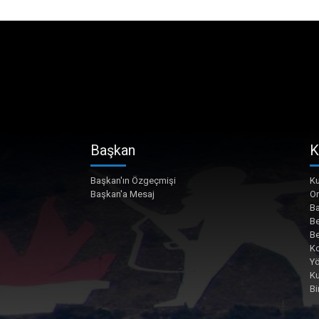
Başkan
K
Başkan'ın Özgeçmişi
Ku
Başkan'a Mesaj
O
Ba
Be
Be
Ko
Yö
K
Bi