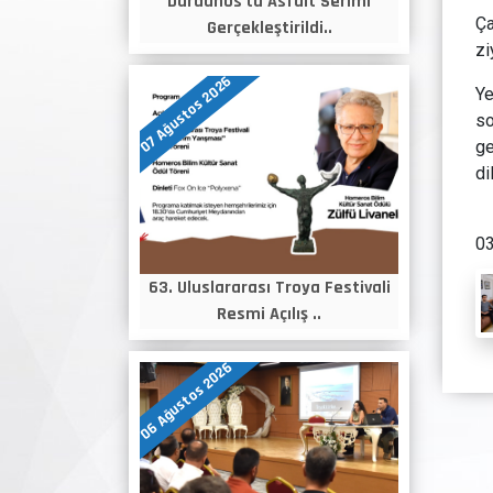
Dardanos'ta Asfalt Serimi
Ça
Gerçekleştirildi..
zi
07 Ağustos 2026
Ye
so
ge
di
03
63. Uluslararası Troya Festivali
Resmi Açılış ..
06 Ağustos 2026