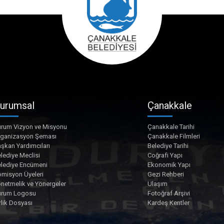
urumsal
Çanakkale
rum Vizyon ve Misyonu
Çanakkale Tarihi
rganizasyon Şeması
Çanakkale Filmleri
şkan Yardımcıları
Belediye Tarihi
lediye Meclisi
Coğrafi Yapı
lediye Encümeni
Ekonomik Yapı
misyon Üyeleri
Gezi Rehberi
netmelik ve Yönergeler
Ulaşım
urum Logosu
Fotoğraf Arşivi
rlik Dosyası
Kardeş Kentler