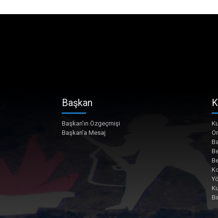
Başkan
K
Başkan'ın Özgeçmişi
Ku
Başkan'a Mesaj
O
Ba
Be
Be
Ko
Yö
K
Bi