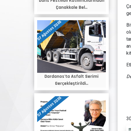
Dans Festivali Katılımcılarından
Ça
Çanakkale Bel..
ge
07 Ağustos 2026
Bi
ol
ta
ar
ki
Et
Dardanos'ta Asfalt Serimi
De
Gerçekleştirildi..
07 Ağustos 2026
30