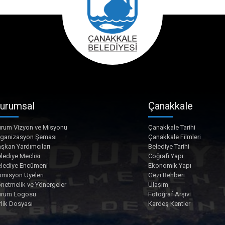
urumsal
Çanakkale
rum Vizyon ve Misyonu
Çanakkale Tarihi
rganizasyon Şeması
Çanakkale Filmleri
şkan Yardımcıları
Belediye Tarihi
lediye Meclisi
Coğrafi Yapı
lediye Encümeni
Ekonomik Yapı
misyon Üyeleri
Gezi Rehberi
netmelik ve Yönergeler
Ulaşım
urum Logosu
Fotoğraf Arşivi
rlik Dosyası
Kardeş Kentler