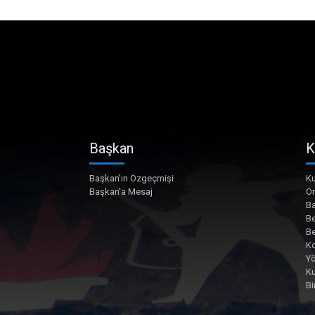
Başkan
K
Başkan'ın Özgeçmişi
Ku
Başkan'a Mesaj
O
Ba
Be
Be
Ko
Yö
K
Bi