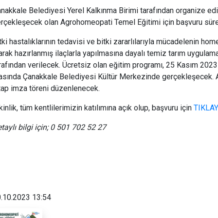
nakkale Belediyesi Yerel Kalkınma Birimi tarafından organize ed
rçekleşecek olan Agrohomeopati Temel Eğitimi için başvuru süre
tki hastalıklarının tedavisi ve bitki zararlılarıyla mücadelenin 
arak hazırlanmış ilaçlarla yapılmasına dayalı temiz tarım uygula
rafından verilecek. Ücretsiz olan eğitim programı, 25 Kasım 202
asında Çanakkale Belediyesi Kültür Merkezinde gerçekleşecek. 
tap imza töreni düzenlenecek.
kinlik, tüm kentlilerimizin katılımına açık olup, başvuru için
TIKLAYI
taylı bilgi için; 0 501 702 52 27
.10.2023 13:54