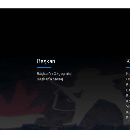
Başkan
K
Başkan'ın Özgeçmişi
Ku
Başkan'a Mesaj
O
Ba
Be
Be
Ko
Yö
K
Bi