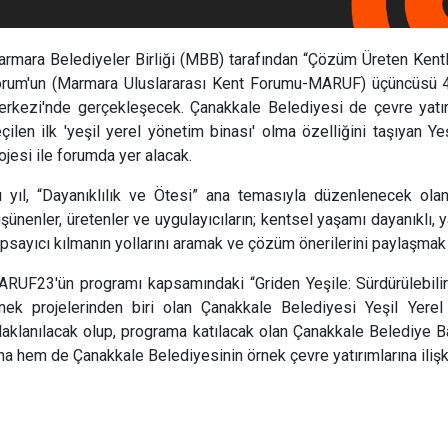
rmara Belediyeler Birliği (MBB) tarafından “Çözüm Üreten Ken
rum'un (Marmara Uluslararası Kent Forumu-MARUF) üçüncüsü 4-
rkezi'nde gerçekleşecek. Çanakkale Belediyesi de çevre yatırım
çilen ilk 'yeşil yerel yönetim binası' olma özelliğini taşıyan Y
ojesi ile forumda yer alacak.
 yıl, “Dayanıklılık ve Ötesi” ana temasıyla düzenlenecek o
şünenler, üretenler ve uygulayıcıların; kentsel yaşamı dayanıklı, y
psayıcı kılmanın yollarını aramak ve çözüm önerilerini paylaşmak
RUF23'ün programı kapsamındaki “Griden Yeşile: Sürdürülebilir 
nek projelerinden biri olan Çanakkale Belediyesi Yeşil Yere
aklanılacak olup, programa katılacak olan Çanakkale Belediye 
na hem de Çanakkale Belediyesinin örnek çevre yatırımlarına ilişk