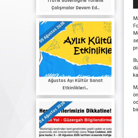
Trafik Güvenliğine Yönelik
Çalışmalar Devam Ed..
Ma
05 Ağustos 2026
Fo
Me
se
pr
Bu
dü
ka
Ağustos Ayı Kültür Sanat
MA
Etkinlikleri..
ör
od
04 Ağustos 2026
bi