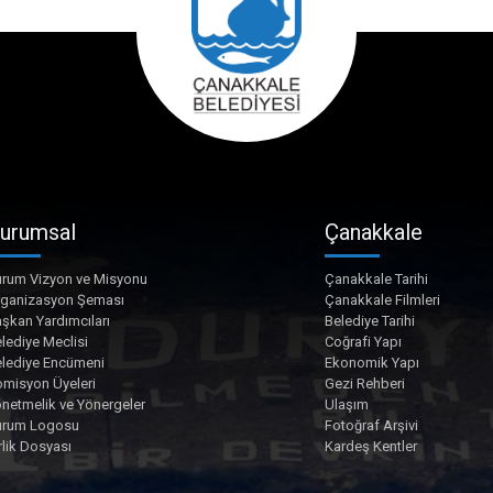
urumsal
Çanakkale
rum Vizyon ve Misyonu
Çanakkale Tarihi
rganizasyon Şeması
Çanakkale Filmleri
şkan Yardımcıları
Belediye Tarihi
lediye Meclisi
Coğrafi Yapı
lediye Encümeni
Ekonomik Yapı
misyon Üyeleri
Gezi Rehberi
netmelik ve Yönergeler
Ulaşım
urum Logosu
Fotoğraf Arşivi
rlik Dosyası
Kardeş Kentler