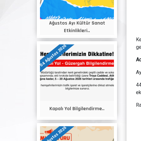
Ağustos Ayı Kültür Sanat
Etkinlikleri..
Ke
04 Ağustos 2026
ge
A
Ay
44
ek
Ra
Kapalı Yol Bilgilendirme..
04 Ağustos 2026