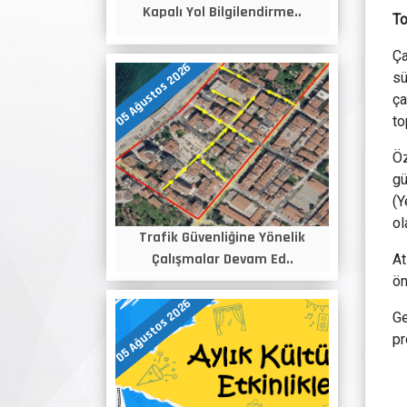
Kapalı Yol Bilgilendirme..
To
Ça
05 Ağustos 2026
sü
ça
to
Öz
gü
(Y
ol
Trafik Güvenliğine Yönelik
Çalışmalar Devam Ed..
At
ön
05 Ağustos 2026
Ge
pr