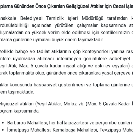
plama Gününden Önce Çıkarılan Gelişigüzel Atıklar İçin Cezai İşl
nakkale Belediyesi Temizlik İşleri Müdürlüğü tarafından 
rdürülebilirliği açısından yürütülen çalışmalar kapsamında 
lışmalardan en yüksek verim elde edilmesi için kentlilerimizin de
plama günlerine uymaları büyük önem taşımaktadır.
ellikle bahçe ve tadilat atıklarının çöp konteynerleri yanına 
nlere uyulmadan atılması, istenmeyen görüntülere sebebiyet ve
eşil Atık, Max. 5 çuvala kadar inşaat atığı ve eski ev eşyaları) at
arak toplanmakta olup, gününden önce çıkaranlara yasal çerçeve i
ıklar konusunda hassasiyet gösterilmesi ve toplama günlerine u
em taşımaktadır.
lişigüzel atıkları (Yeşil Atıklar, Moloz vb. (Max. 5 Çuvala Kadar 
ogram kapsamında;
Barbaros Mahallesi; her hafta pazartesi ve perşembe günleri
İsmetpaşa Mahallesi, Kemalpaşa Mahallesi, Fevzipaşa Mahal