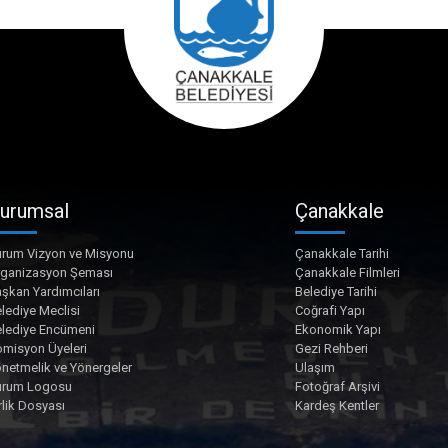
urumsal
Çanakkale
rum Vizyon ve Misyonu
Çanakkale Tarihi
rganizasyon Şeması
Çanakkale Filmleri
şkan Yardımcıları
Belediye Tarihi
lediye Meclisi
Coğrafi Yapı
lediye Encümeni
Ekonomik Yapı
misyon Üyeleri
Gezi Rehberi
netmelik ve Yönergeler
Ulaşım
urum Logosu
Fotoğraf Arşivi
rlik Dosyası
Kardeş Kentler