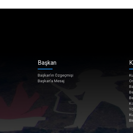
Başkan
K
Başkan'ın Özgeçmişi
Ku
Başkan'a Mesaj
O
Ba
Be
Be
Ko
Yö
K
Bi