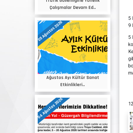
Trafik Güvenliğine Yönelik
Çalışmalar Devam Ed..
5 
05 Ağustos 2026
9 
5 
ko
Ke
gi
bo
ma
Ağustos Ayı Kültür Sanat
Etkinlikleri..
04 Ağustos 2026
12