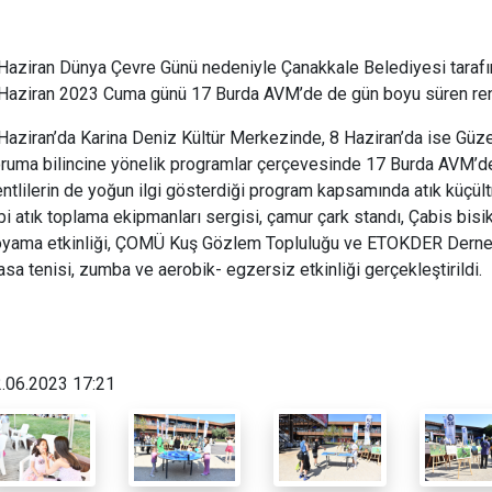
Haziran Dünya Çevre Günü nedeniyle Çanakkale Belediyesi taraf
Haziran 2023 Cuma günü 17 Burda AVM’de de gün boyu süren renkli 
Haziran’da Karina Deniz Kültür Merkezinde, 8 Haziran’da ise Güze
ruma bilincine yönelik programlar çerçevesinde 17 Burda AVM’de 
ntlilerin de yoğun ilgi gösterdiği program kapsamında atık küçült
bi atık toplama ekipmanları sergisi, çamur çark standı, Çabis bisik
yama etkinliği, ÇOMÜ Kuş Gözlem Topluluğu ve ETOKDER Derneği
sa tenisi, zumba ve aerobik- egzersiz etkinliği gerçekleştirildi.
.06.2023 17:21