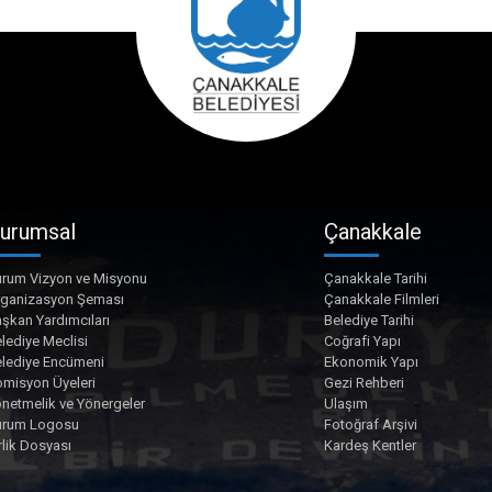
urumsal
Çanakkale
rum Vizyon ve Misyonu
Çanakkale Tarihi
rganizasyon Şeması
Çanakkale Filmleri
şkan Yardımcıları
Belediye Tarihi
lediye Meclisi
Coğrafi Yapı
lediye Encümeni
Ekonomik Yapı
misyon Üyeleri
Gezi Rehberi
netmelik ve Yönergeler
Ulaşım
urum Logosu
Fotoğraf Arşivi
rlik Dosyası
Kardeş Kentler