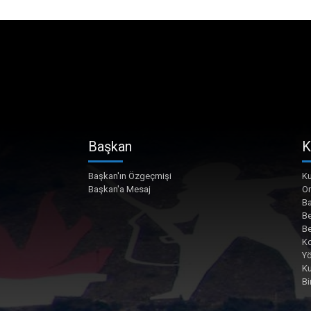
Başkan
K
Başkan'ın Özgeçmişi
Ku
Başkan'a Mesaj
O
Ba
Be
Be
Ko
Yö
K
Bi