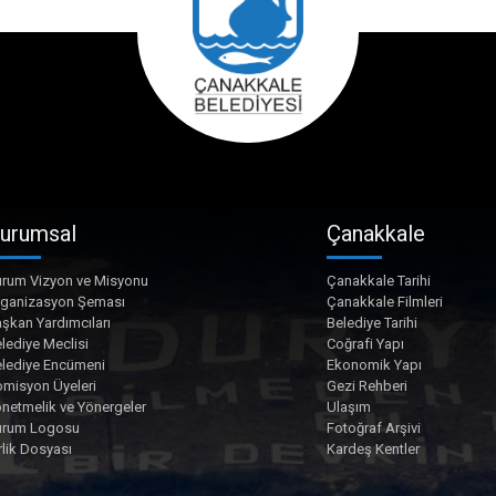
urumsal
Çanakkale
rum Vizyon ve Misyonu
Çanakkale Tarihi
rganizasyon Şeması
Çanakkale Filmleri
şkan Yardımcıları
Belediye Tarihi
lediye Meclisi
Coğrafi Yapı
lediye Encümeni
Ekonomik Yapı
misyon Üyeleri
Gezi Rehberi
netmelik ve Yönergeler
Ulaşım
urum Logosu
Fotoğraf Arşivi
rlik Dosyası
Kardeş Kentler