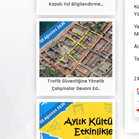
Kapalı Yol Bilgilendirme..
Ke
Yı
05 Ağustos 2026
Ya
Me
Ad
Te
24
Trafik Güvenliğine Yönelik
Çalışmalar Devam Ed..
05 Ağustos 2026