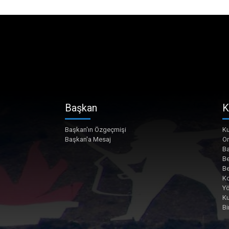
Başkan
K
Başkan'ın Özgeçmişi
Ku
Başkan'a Mesaj
O
Ba
Be
Be
Ko
Yö
K
Bi