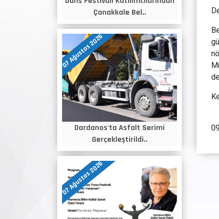
Dans Festivali Katılımcılarından
De
Çanakkale Bel..
Be
07 Ağustos 2026
gü
nö
Mu
de
Ke
Dardanos'ta Asfalt Serimi
09
Gerçekleştirildi..
07 Ağustos 2026