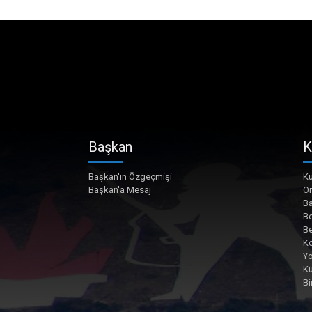
Başkan
K
Başkan'ın Özgeçmişi
Ku
Başkan'a Mesaj
O
Ba
Be
Be
Ko
Yö
K
Bi