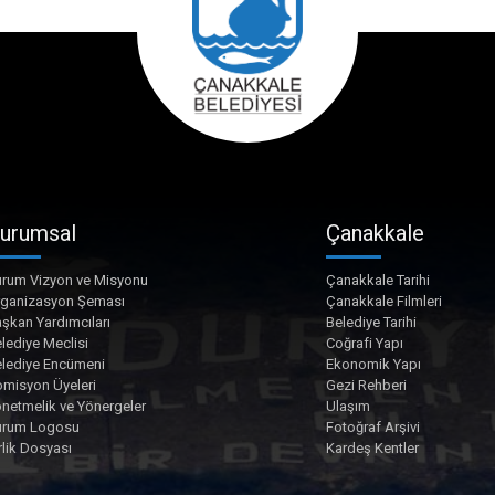
urumsal
Çanakkale
rum Vizyon ve Misyonu
Çanakkale Tarihi
rganizasyon Şeması
Çanakkale Filmleri
şkan Yardımcıları
Belediye Tarihi
lediye Meclisi
Coğrafi Yapı
lediye Encümeni
Ekonomik Yapı
misyon Üyeleri
Gezi Rehberi
netmelik ve Yönergeler
Ulaşım
urum Logosu
Fotoğraf Arşivi
rlik Dosyası
Kardeş Kentler