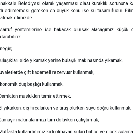
nakkale Belediyesi olarak yaşanması olası kuraklık sorununa 
dı edilmemesi gereken en büyük konu ise su tasarrufudur. Bilin
atmak elimizde.
sarruf yöntemlerine ise bakacak olursak alacağımız küçük ö
rtarabiliriz.
neğin;
ulaşıkları elde yıkamak yerine bulaşık makinasında yıkamak,
uvaletlerde çift kademeli rezervuar kullanmak,
konomik duş başlığı kullanmak,
Damlatan muslukları tamir ettirmek,
El yıkarken, diş fırçalarken ve tıraş olurken suyu doğru kullanmak,
Çamaşır makinalarımızı tam doluyken çalıştırmak,
Mutfakta kullandığımız kirli olmayan suları bahçe ve çiçek sulama