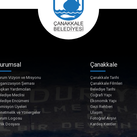
urumsal
Çanakkale
rum Vizyon ve Misyonu
Çanakkale Tarihi
rganizasyon Şeması
Çanakkale Filmleri
şkan Yardımcıları
Belediye Tarihi
lediye Meclisi
Coğrafi Yapı
lediye Encümeni
Ekonomik Yapı
misyon Üyeleri
Gezi Rehberi
netmelik ve Yönergeler
Ulaşım
urum Logosu
Fotoğraf Arşivi
rlik Dosyası
Kardeş Kentler