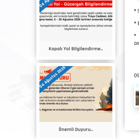
* 
* 
* 
ön
Kapalı Yol Bilgilendirme..
04 Ağustos 2026
09
Önemli Duyuru..