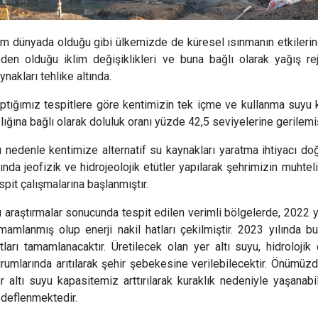
m dünyada olduğu gibi ülkemizde de küresel ısınmanın etkilerin
den olduğu iklim değişiklikleri ve buna bağlı olarak yağış rej
ynakları tehlike altında.
ptığımız tespitlere göre kentimizin tek içme ve kullanma suyu 
lığına bağlı olarak doluluk oranı yüzde 42,5 seviyelerine gerilemiş
 nedenle kentimize alternatif su kaynakları yaratma ihtiyacı 
lında jeofizik ve hidrojeolojik etütler yapılarak şehrimizin muhtel
spit çalışmalarına başlanmıştır.
 araştırmalar sonucunda tespit edilen verimli bölgelerde, 2022 y
mamlanmış olup enerji nakil hatları çekilmiştir. 2023 yılında 
tları tamamlanacaktır. Üretilecek olan yer altı suyu, hidroloji
rumlarında arıtılarak şehir şebekesine verilebilecektir. Önümüzde
r altı suyu kapasitemiz arttırılarak kuraklık nedeniyle yaşanabi
deflenmektedir.