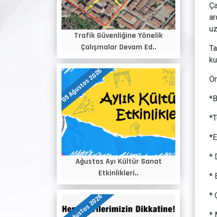
Ça
ar
uz
Trafik Güvenliğine Yönelik
Çalışmalar Devam Ed..
Ta
ku
05 Ağustos 2026
Ör
*B
*T
*E
* 
Ağustos Ayı Kültür Sanat
Etkinlikleri..
* 
* 
04 Ağustos 2026
* 