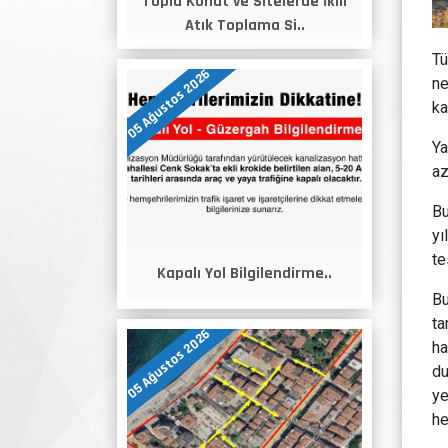
Toplu Konut ve Sitelerde İkili
Atık Toplama Si..
Tü
05 Ağustos 2026
ne
ka
Ya
az
Bu
yı
te
Kapalı Yol Bilgilendirme..
Bu
ta
05 Ağustos 2026
ha
du
ye
he