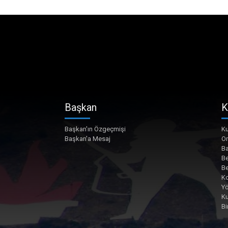
Başkan
K
Başkan'ın Özgeçmişi
Ku
Başkan'a Mesaj
O
Ba
Be
Be
Ko
Yö
K
Bi