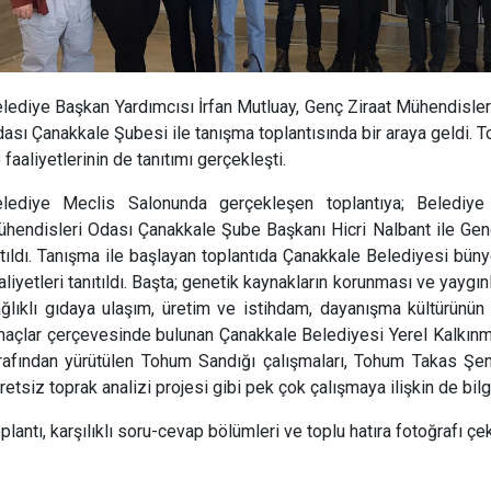
lediye Başkan Yardımcısı İrfan Mutluay, Genç Ziraat Mühendisl
ası Çanakkale Şubesi ile tanışma toplantısında bir araya geldi. 
 faaliyetlerinin de tanıtımı gerçekleşti.
lediye Meclis Salonunda gerçekleşen toplantıya; Belediye 
hendisleri Odası Çanakkale Şube Başkanı Hicri Nalbant ile Genç
tıldı. Tanışma ile başlayan toplantıda Çanakkale Belediyesi bün
aliyetleri tanıtıldı. Başta; genetik kaynakların korunması ve yaygınla
ğlıklı gıdaya ulaşım, üretim ve istihdam, dayanışma kültürünün
açlar çerçevesinde bulunan Çanakkale Belediyesi Yerel Kalkınma
rafından yürütülen Tohum Sandığı çalışmaları, Tohum Takas Şenli
retsiz toprak analizi projesi gibi pek çok çalışmaya ilişkin de bilgi
plantı, karşılıklı soru-cevap bölümleri ve toplu hatıra fotoğrafı çek