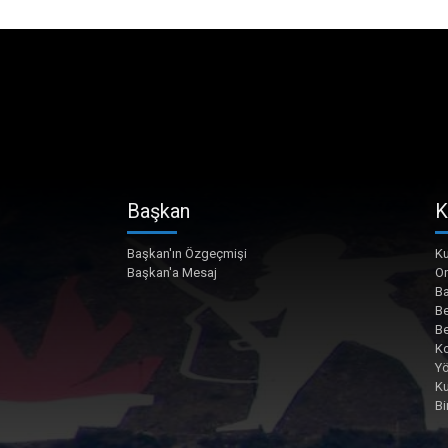
Başkan
K
Başkan'ın Özgeçmişi
Ku
Başkan'a Mesaj
O
Ba
Be
Be
Ko
Yö
K
Bi