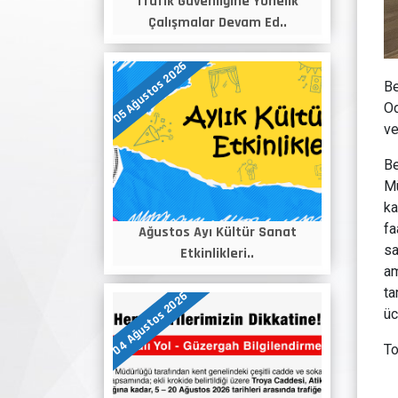
Trafik Güvenliğine Yönelik
Çalışmalar Devam Ed..
05 Ağustos 2026
Be
Od
ve
Be
Mü
ka
fa
Ağustos Ayı Kültür Sanat
sa
Etkinlikleri..
am
ta
04 Ağustos 2026
üc
To