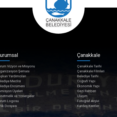
urumsal
Çanakkale
rum Vizyon ve Misyonu
Çanakkale Tarihi
rganizasyon Şeması
Çanakkale Filmleri
şkan Yardımcıları
Belediye Tarihi
lediye Meclisi
Coğrafi Yapı
lediye Encümeni
Ekonomik Yapı
misyon Üyeleri
Gezi Rehberi
netmelik ve Yönergeler
Ulaşım
urum Logosu
Fotoğraf Arşivi
rlik Dosyası
Kardeş Kentler