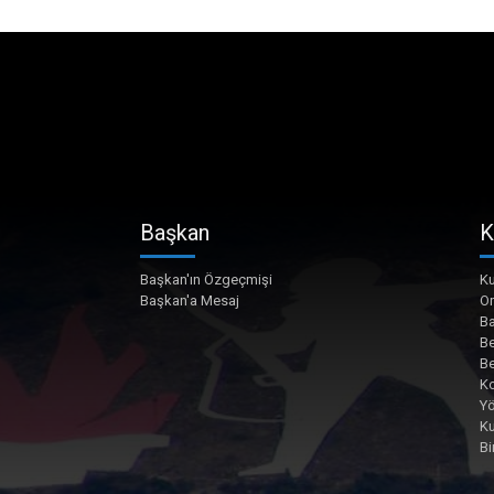
Başkan
K
Başkan'ın Özgeçmişi
Ku
Başkan'a Mesaj
O
Ba
Be
Be
Ko
Yö
K
Bi