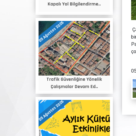
Kapalı Yol Bilgilendirme..
05 Ağustos 2026
Ça
bi
Pa
ço
05
Trafik Güvenliğine Yönelik
Çalışmalar Devam Ed..
05 Ağustos 2026