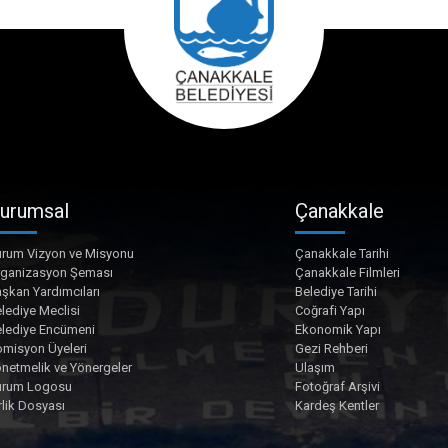
urumsal
Çanakkale
rum Vizyon ve Misyonu
Çanakkale Tarihi
rganizasyon Şeması
Çanakkale Filmleri
şkan Yardımcıları
Belediye Tarihi
lediye Meclisi
Coğrafi Yapı
lediye Encümeni
Ekonomik Yapı
misyon Üyeleri
Gezi Rehberi
netmelik ve Yönergeler
Ulaşım
urum Logosu
Fotoğraf Arşivi
rlik Dosyası
Kardeş Kentler