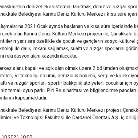
nakkale’nin denizel ekosistemini tanıtmak, deniz ve rüzgâr sporla
nakkale Belediyesi Karina Deniz Kültürü Merkezi, kısa süre içeris
lışmalarına 2021 Ocak ayında başlanan ve kısa süre içerisinde ken
recek olan Karina Deniz Kültürü Merkezi projesi ile; Çanakkale b
ntlilerin yanı sıra özellikle de çocuk ve gençlerin sosyo-kültürel 
knoloji ile dalış imkanı sağlamak, sualtı ve rüzgar sporlarını gör
ni rekreasyon alanı kazandırılacaktır.
rkez alanı, kapalı ve açık alan olmak üzere 2 bölümden oluşmakt
iteleri, Vr teknoloji bölümü, denizcilik bölümü, sergi ve koleksiyo
altı ve rüzgâr sporları, sportif balıkçılık atölyeleri, çocuklar için 
niz temalı oyun parkı, Piri Reis haritası ve bilgilendirme panoları (r
anlarını kapsamaktadır.
nakkale Belediyesi Karina Deniz Kültürü Merkezi projesi; Çanak
limleri ve Teknolojisi Fakültesi ile Dardanel Önentaş A.Ş iş birli
.10.2021 10:00