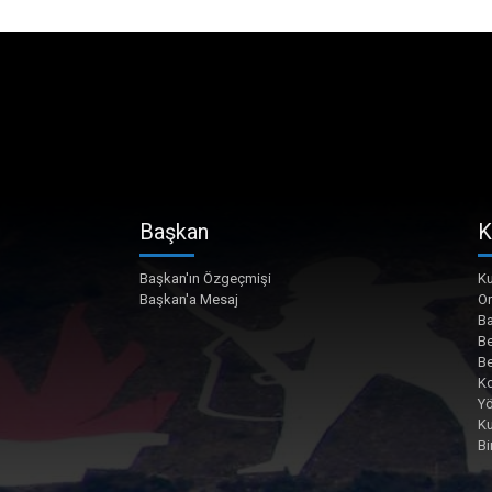
Başkan
K
Başkan'ın Özgeçmişi
Ku
Başkan'a Mesaj
O
Ba
Be
Be
Ko
Yö
K
Bi