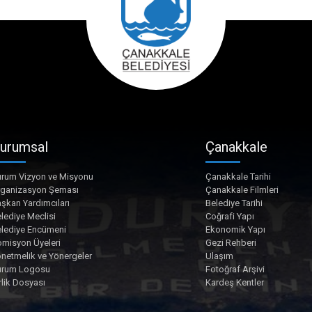
urumsal
Çanakkale
rum Vizyon ve Misyonu
Çanakkale Tarihi
rganizasyon Şeması
Çanakkale Filmleri
şkan Yardımcıları
Belediye Tarihi
lediye Meclisi
Coğrafi Yapı
lediye Encümeni
Ekonomik Yapı
misyon Üyeleri
Gezi Rehberi
netmelik ve Yönergeler
Ulaşım
urum Logosu
Fotoğraf Arşivi
rlik Dosyası
Kardeş Kentler