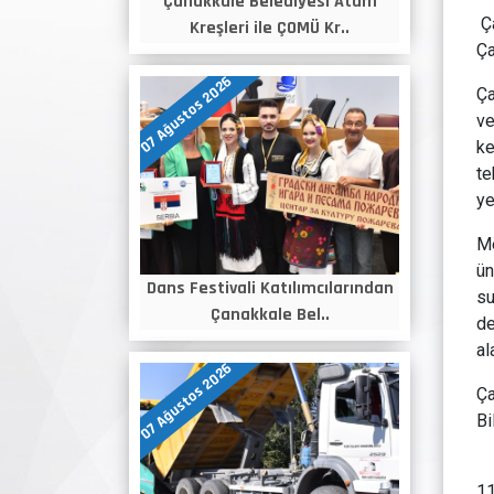
Çanakkale Belediyesi Atam
Ça
Kreşleri ile ÇOMÜ Kr..
Ça
07 Ağustos 2026
Ça
ve
ke
te
ye
Me
ün
Dans Festivali Katılımcılarından
su
Çanakkale Bel..
de
al
07 Ağustos 2026
Ça
Bi
11