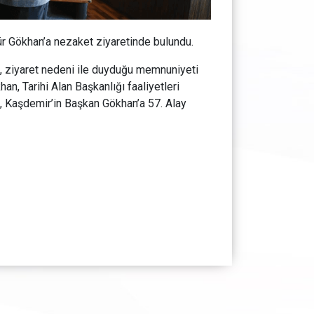
ür Gökhan’a nezaket ziyaretinde bulundu.
, ziyaret nedeni ile duyduğu memnuniyeti
an, Tarihi Alan Başkanlığı faaliyetleri
et, Kaşdemir’in Başkan Gökhan’a 57. Alay