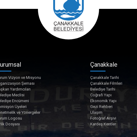
urumsal
Çanakkale
rum Vizyon ve Misyonu
Çanakkale Tarihi
rganizasyon Şeması
Çanakkale Filmleri
şkan Yardımcıları
Belediye Tarihi
lediye Meclisi
Coğrafi Yapı
lediye Encümeni
Ekonomik Yapı
misyon Üyeleri
Gezi Rehberi
netmelik ve Yönergeler
Ulaşım
urum Logosu
Fotoğraf Arşivi
rlik Dosyası
Kardeş Kentler