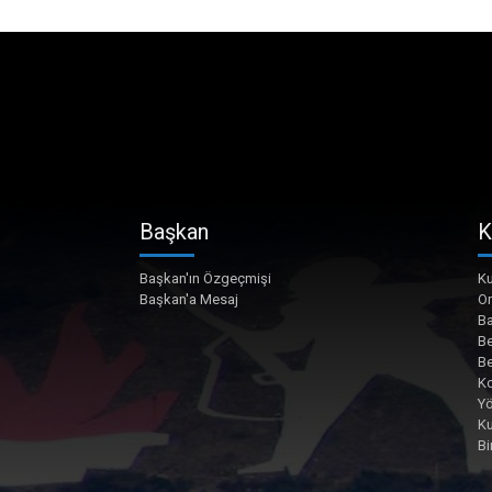
Başkan
K
Başkan'ın Özgeçmişi
Ku
Başkan'a Mesaj
O
Ba
Be
Be
Ko
Yö
K
Bi