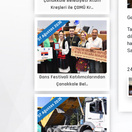
Çanakkale Belediyesi Atam
Kreşleri ile ÇOMÜ Kr..
Ge
07 Ağustos 2026
Ta
di
ha
Sa
24
Dans Festivali Katılımcılarından
Çanakkale Bel..
07 Ağustos 2026