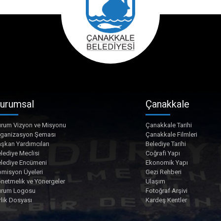
urumsal
Çanakkale
rum Vizyon ve Misyonu
Çanakkale Tarihi
rganizasyon Şeması
Çanakkale Filmleri
şkan Yardımcıları
Belediye Tarihi
lediye Meclisi
Coğrafi Yapı
lediye Encümeni
Ekonomik Yapı
misyon Üyeleri
Gezi Rehberi
netmelik ve Yönergeler
Ulaşım
urum Logosu
Fotoğraf Arşivi
rlik Dosyası
Kardeş Kentler