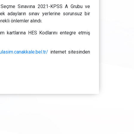
l Seçme Sınavına 2021-KPSS A Grubu ve
cek adayların sınav yerlerine sorunsuz bir
ekli önlemler alındı.
şım kartlarına HES Kodlarını entegre etmiş
/ulasim.canakkale.bel.tr/
internet sitesinden