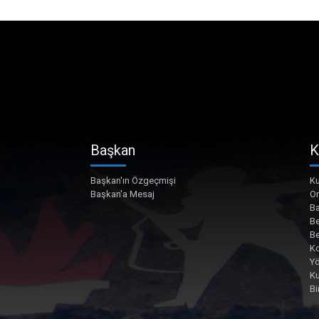
Başkan
K
Başkan'ın Özgeçmişi
Ku
Başkan'a Mesaj
O
Ba
Be
Be
Ko
Yö
K
Bi