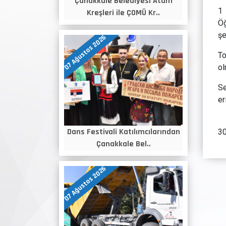
Çanakkale Belediyesi Atam
1
Kreşleri ile ÇOMÜ Kr..
Öğ
şe
07 Ağustos 2026
To
ol
Se
er
Dans Festivali Katılımcılarından
30
Çanakkale Bel..
07 Ağustos 2026